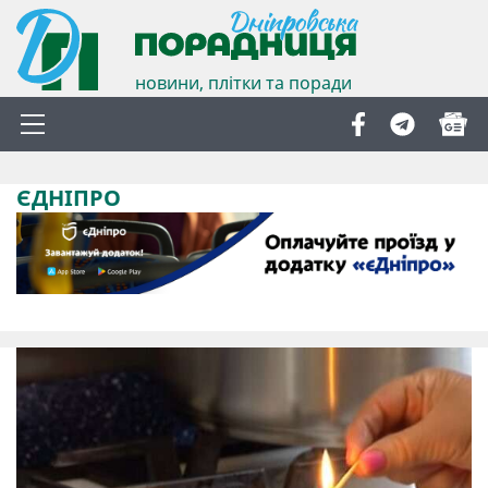
новини, плітки та поради
ЄДНІПРО