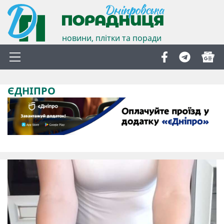
новини, плітки та поради
ЄДНІПРО