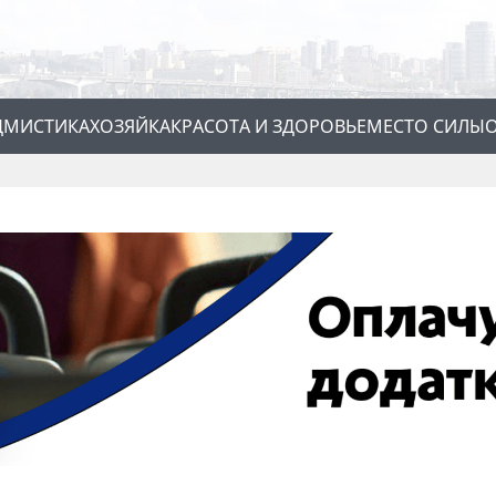
Д
МИСТИКА
ХОЗЯЙКА
КРАСОТА И ЗДОРОВЬЕ
МЕСТО СИЛЫ
О