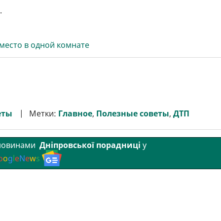
.
 место в одной комнате
еты
Метки:
Главное
,
Полезные советы
,
ДТП
 новинами
Дніпровської порадниці
у
o
o
g
l
e
N
e
w
s