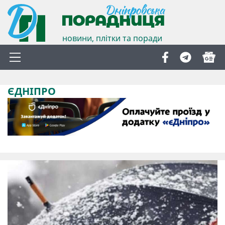
новини, плітки та поради
ЄДНІПРО