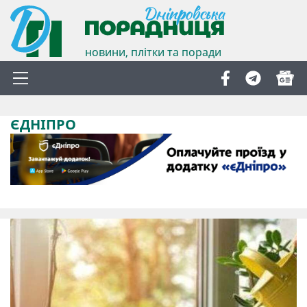
новини, плітки та поради
ЄДНІПРО