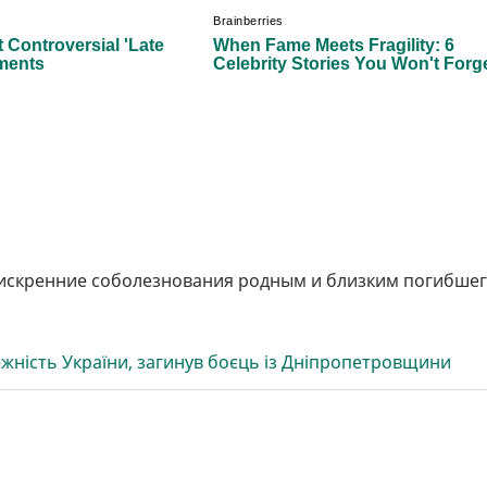
искренние соболезнования родным и близким погибшег
жність України, загинув боєць із Дніпропетровщини