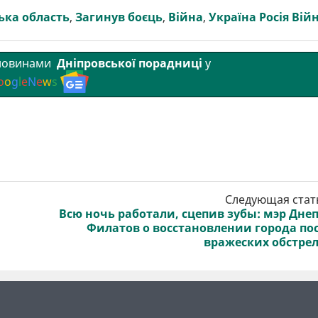
ька область
,
Загинув боєць
,
Війна
,
Україна Росія Вій
 новинами
Дніпровської порадниці
у
o
o
g
l
e
N
e
w
s
Следующая стат
Всю ночь работали, сцепив зубы: мэр Дне
Филатов о восстановлении города по
вражеских обстре