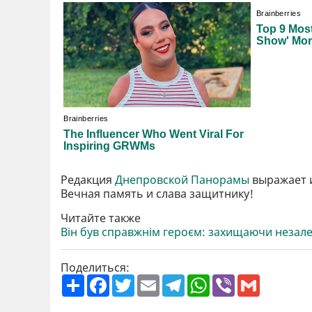
Редакция
Днепровской Панорамы
выражает 
Вечная память и слава защитнику!
Читайте также
Він був справжнім героєм: захищаючи незале
Поделиться:
П
F
T
E
T
W
V
G
о
a
w
m
e
h
i
m
ш
c
i
a
l
a
b
a