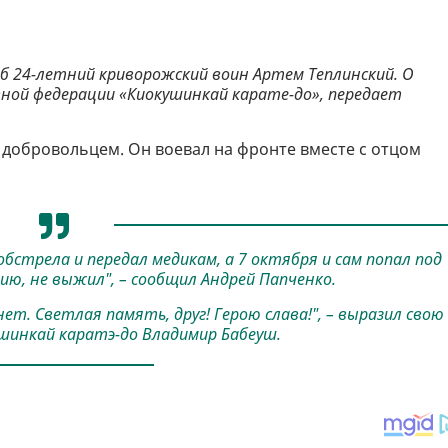
иб 24-летний криворожский воин Артем Теплинский. О
вной федерации «Киокушинкай карате-до», передает
 добровольцем. Он воевал на фронте вместе с отцом
обстрела и передал медикам, а 7 октября и сам попал под
нию, не выжил", – сообщил Андрей Папченко.
нет. Светлая память, друг! Герою слава!", – выразил свою
ушинкай каратэ-до Владимир Бабеуш.