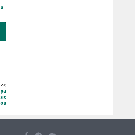
на
ья:
пра
сле
лов