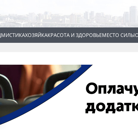
Д
МИСТИКА
ХОЗЯЙКА
КРАСОТА И ЗДОРОВЬЕ
МЕСТО СИЛЫ
О