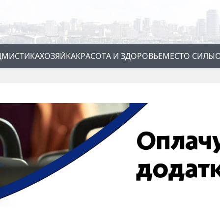
Д
МИСТИКА
ХОЗЯЙКА
КРАСОТА И ЗДОРОВЬЕ
МЕСТО СИЛЫ
О