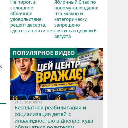
Не пирог, а
Яблочный Спас по
сплошное
новому календарю:
яблочное
что можно и
и
удовольствие:
категорически
рецепт десерта,
запрещено
где теста почти нет
святить в церкви 6
августа
ПОПУЛЯРНОЕ ВИДЕО
.
21.06.2026 09:12
Бесплатная реабилитация и
социализация детей с
.
инвалидностью в Днепре: куда
обращаться родителям