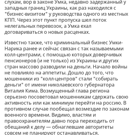
слухам, вор в законе Умка, недавно задержанный у
западных границ Украины, как раз находился с
"бизнес-визитом" у руководства одного из местных
КПП. Через этот пункт пропуска шел поток
нелегальных перевозок, а Умка ехал
договариваться о новых расценках.
Известно также, что криминальный бизнес Умки-
Нарика ранее и сейчас связан с так называемыми
колл-центрами, с помощью которых доверчивых
пенсионеров (и не только) из Украины и других
стран массово разводили на деньги. Начало войны
не повлияло на аппетиты. Дошло до того, что
мошенники из "колл-центров" стали "собирать
деньги" от имени николаевского губернатора
Виталия Кима. Возмущенный глава региона
серьезно посоветовал мошенникам сдержать свою
активность или как минимум перейти на россию. В
противном случае пообещал возмездие по законам
военного времени. Видимо, властям и
правоохранителям давно пора переходить от
обещаний к делу — обнаглевшие авторитеты
совсем не планируют останавливаться.