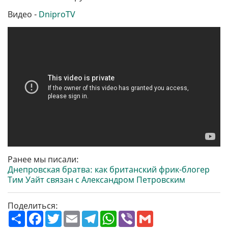
Видео -
DniproTV
Ранее мы писали:
Днепровская братва: как британский фрик-блогер
Тим Уайт связан с Александром Петровским
Поделиться:
П
F
T
E
T
W
V
G
о
a
w
m
e
h
i
m