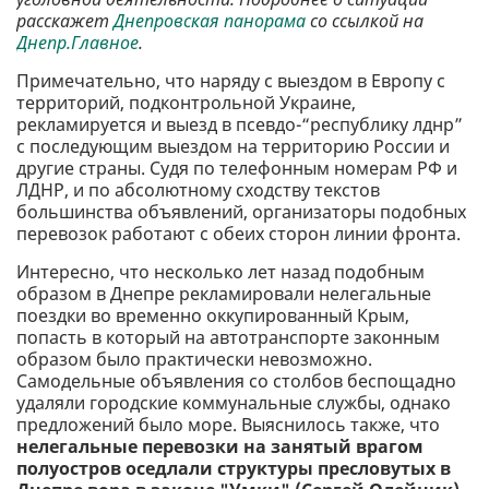
расскажет
Днепровская панорама
со ссылкой на
Днепр.Главное
.
Примечательно, что наряду с выездом в Европу с
территорий, подконтрольной Украине,
рекламируется и выезд в псевдо-“республику лднр”
с последующим выездом на территорию России и
другие страны. Судя по телефонным номерам РФ и
ЛДНР, и по абсолютному сходству текстов
большинства объявлений, организаторы подобных
перевозок работают с обеих сторон линии фронта.
Интересно, что несколько лет назад подобным
образом в Днепре рекламировали нелегальные
поездки во временно оккупированный Крым,
попасть в который на автотранспорте законным
образом было практически невозможно.
Самодельные объявления со столбов беспощадно
удаляли городские коммунальные службы, однако
предложений было море. Выяснилось также, что
нелегальные перевозки на занятый врагом
полуостров оседлали структуры пресловутых в