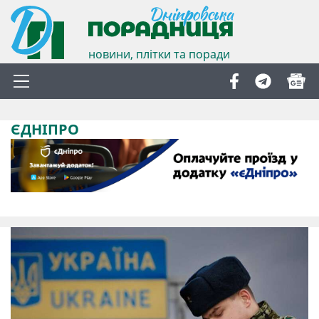
новини, плітки та поради
ЄДНІПРО