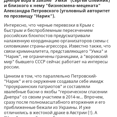
Днепре вора в законе "Умки" (Сергей Олейник)
и близкого к нему "бизнесмена-мецената"
Александра Петровского (уголовный авторитет
по прозвищу "Нарик").
Интересно, что черные перевозки в Крым с
быстрым и беспроблемным пересечением
российских блокпостов предусматривали
налаженную координацию организаторов схемы с
силовиками страны-агрессора. Известно также, что
связи криминалитета, представляющего "Умка" и
"Нарик", не ограничены границами, а "воровский
мир" бывшего СССР сейчас работает на интересы
россии.
Цинизм в том, что параллельно Петровский-
"Нарик" и его окружение создавали себе имидж
"проукраинских патриотов" и составляли
хвалебные басни о якобы "героическом спасении
Днепра" со своим участием в 2014-м… Впрочем,
сразу после полномасштабного вторжения и его
приближенные бежали из Украины. И уже
отличились в жестокой драке в Австрии (!). А