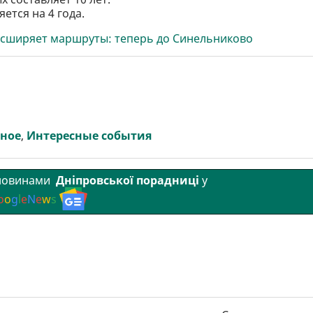
ется на 4 года.
 расширяет маршруты: теперь до Синельниково
вное
,
Интересные события
 новинами
Дніпровської порадниці
у
o
o
g
l
e
N
e
w
s