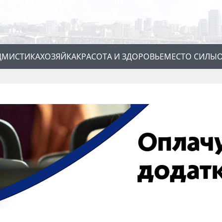
Д
МИСТИКА
ХОЗЯЙКА
КРАСОТА И ЗДОРОВЬЕ
МЕСТО СИЛЫ
О