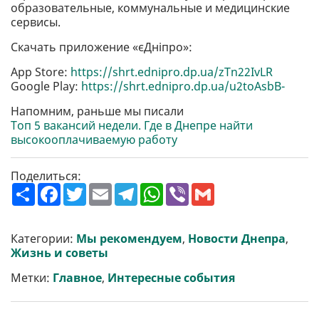
образовательные, коммунальные и медицинские
сервисы.
Скачать приложение «єДніпро»:
App Store:
https://shrt.ednipro.dp.ua/zTn22IvLR
Google Play:
https://shrt.ednipro.dp.ua/u2toAsbB-
Напомним, раньше мы писали
Топ 5 вакансий недели. Где в Днепре найти
высокооплачиваемую работу
Поделиться:
П
F
T
E
T
W
V
G
о
a
w
m
e
h
i
m
ш
c
i
a
l
a
b
a
и
e
t
i
e
t
e
i
р
b
t
l
g
s
r
l
Категории:
Мы рекомендуем
,
Новости Днепра
,
и
o
e
r
A
Жизнь и советы
т
o
r
a
p
и
k
m
p
Метки:
Главное
,
Интересные события