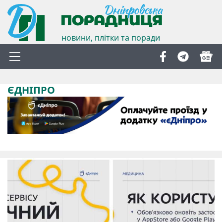
новини, плітки та поради
ЄДНІПРО