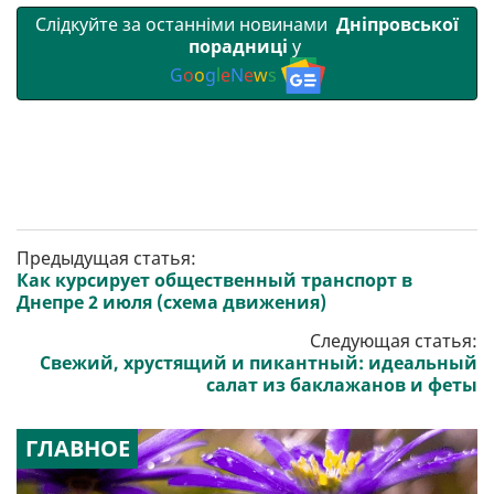
Слідкуйте за останніми новинами
Дніпровської
порадниці
у
G
o
o
g
l
e
N
e
w
s
Предыдущая статья:
Как курсирует общественный транспорт в
Днепре 2 июля (схема движения)
Следующая статья:
Свежий, хрустящий и пикантный: идеальный
салат из баклажанов и феты
ГЛАВНОЕ