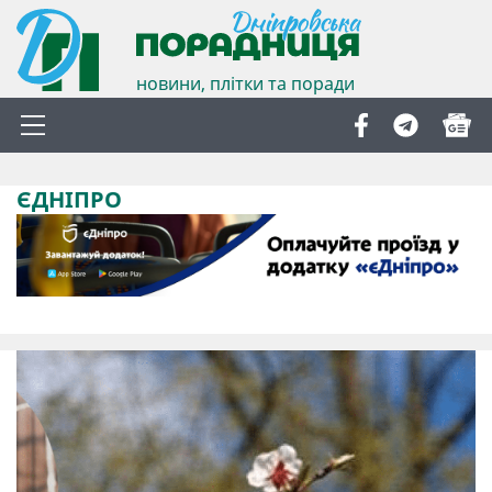
новини, плітки та поради
ЄДНІПРО