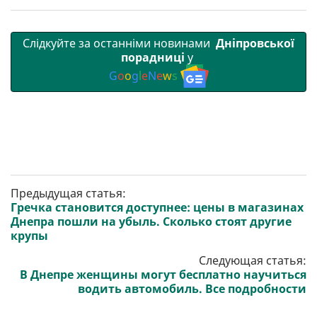
Слідкуйте за останніми новинами
Дніпровської
порадниці
у
G
o
o
g
l
e
N
e
w
s
Предыдущая статья:
Гречка становится доступнее: цены в магазинах
Днепра пошли на убыль. Сколько стоят другие
крупы
Следующая статья:
В Днепре женщины могут бесплатно научиться
водить автомобиль. Все подробности