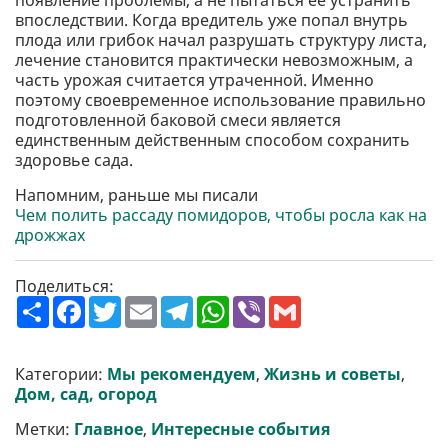
появление проблемы, а не пытаться ее устранить
впоследствии. Когда вредитель уже попал внутрь
плода или грибок начал разрушать структуру листа,
лечение становится практически невозможным, а
часть урожая считается утраченной. Именно
поэтому своевременное использование правильно
подготовленной баковой смеси является
единственным действенным способом сохранить
здоровье сада.
Напомним, раньше мы писали
Чем полить рассаду помидоров, чтобы росла как на
дрожжах
Поделиться:
П
F
T
E
T
W
V
G
о
a
w
m
e
h
i
m
ш
c
i
a
l
a
b
a
и
e
t
i
e
t
e
i
р
b
t
l
g
s
r
l
Категории:
Мы рекомендуем
,
Жизнь и советы
,
и
o
e
r
A
Дом, сад, огород
т
o
r
a
p
и
k
m
p
Метки:
Главное
,
Интересные события