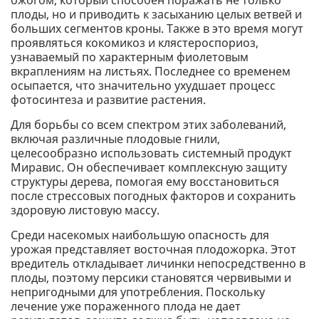
ожогом, который способен поражать не только
плоды, но и приводить к засыханию целых ветвей и
больших сегментов кроны. Также в это время могут
проявляться кокомикоз и клястероспориоз,
узнаваемый по характерным фиолетовым
вкраплениям на листьях. Последнее со временем
осыпается, что значительно ухудшает процесс
фотосинтеза и развитие растения.
Для борьбы со всем спектром этих заболеваний,
включая различные плодовые гнили,
целесообразно использовать системный продукт
Миравис. Он обеспечивает комплексную защиту
структуры дерева, помогая ему восстановиться
после стрессовых погодных факторов и сохранить
здоровую листовую массу.
Среди насекомых наибольшую опасность для
урожая представляет восточная плодожорка. Этот
вредитель откладывает личинки непосредственно в
плоды, поэтому персики становятся червивыми и
непригодными для употребления. Поскольку
лечение уже пораженного плода не дает