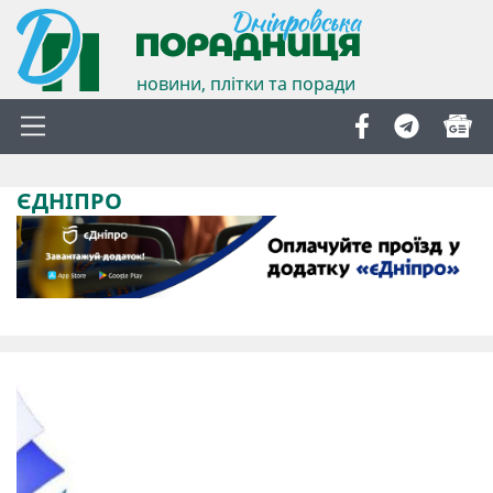
новини, плітки та поради
ЄДНІПРО