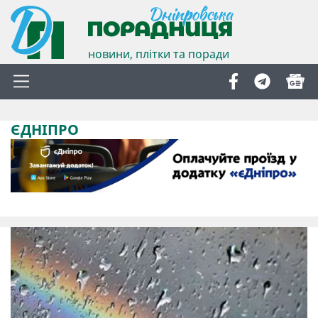
новини, плітки та поради
ЄДНІПРО