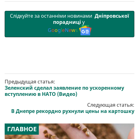
Слідкуйте за останніми новинами
Дніпровської
порадниці
у
G
o
o
g
l
e
N
e
w
s
Предыдущая статья:
Зеленский сделал заявление по ускоренному
вступлению в НАТО (Видео)
Следующая статья:
В Днепре рекордно рухнули цены на картошку
ГЛАВНОЕ