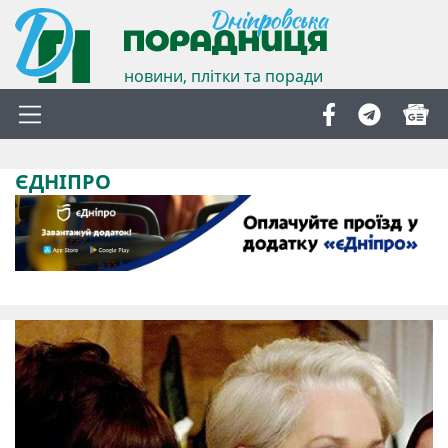
новини, плітки та поради
ЄДНІПРО