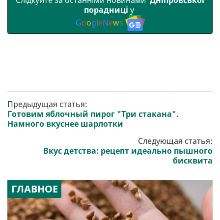
порадниці
у
G
o
o
g
l
e
N
e
w
s
Предыдущая статья:
Готовим яблочный пирог "Три стакана".
Намного вкуснее шарлотки
Следующая статья:
Вкус детства: рецепт идеально пышного
бисквита
ГЛАВНОЕ