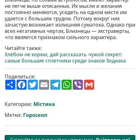
не легче выше описанных. Их мысли и желания
постоянно меняются, усидеть на одном месте им
удается с большим трудом. Потому вокруг них
зачастую возникает излишняя суматоха. Однако при
всех негативных чертах, Близнецы — экстраверты,
что является признаком сильного характера.
Читайте также:
Хлебом не корми, дай рассказать чужой секрет:
самые большие сплетники среди знаков Зодиака
Поделиться:
П
F
T
E
T
W
V
G
о
a
w
m
e
h
i
m
ш
c
i
a
l
a
b
a
и
e
t
i
e
t
e
i
р
b
t
l
g
s
r
l
Категории:
Містика
и
o
e
r
A
т
o
r
a
p
Метки:
Гороскоп
и
k
m
p
Слідкуйте за останніми новинами
Дніпровської