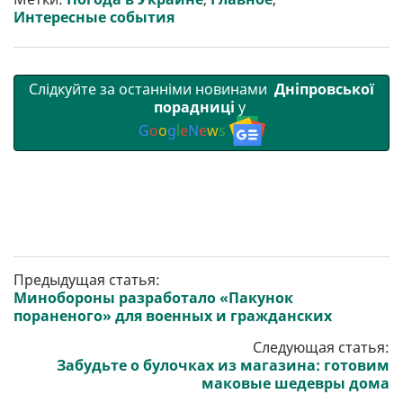
и
k
m
p
Интересные события
Слідкуйте за останніми новинами
Дніпровської
порадниці
у
G
o
o
g
l
e
N
e
w
s
Предыдущая статья:
Минобороны разработало «Пакунок
пораненого» для военных и гражданских
Следующая статья:
Забудьте о булочках из магазина: готовим
маковые шедевры дома