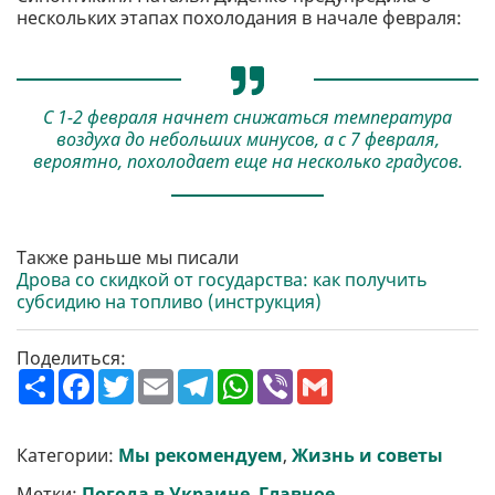
нескольких этапах похолодания в начале февраля:
С 1-2 февраля начнет снижаться температура
воздуха до небольших минусов, а с 7 февраля,
вероятно, похолодает еще на несколько градусов.
Также раньше мы писали
Дрова со скидкой от государства: как получить
субсидию на топливо (инструкция)
Поделиться:
П
F
T
E
T
W
V
G
о
a
w
m
e
h
i
m
ш
c
i
a
l
a
b
a
и
e
t
i
e
t
e
i
р
b
t
l
g
s
r
l
Категории:
Мы рекомендуем
,
Жизнь и советы
и
o
e
r
A
т
o
r
a
p
Метки:
Погода в Украине
,
Главное
,