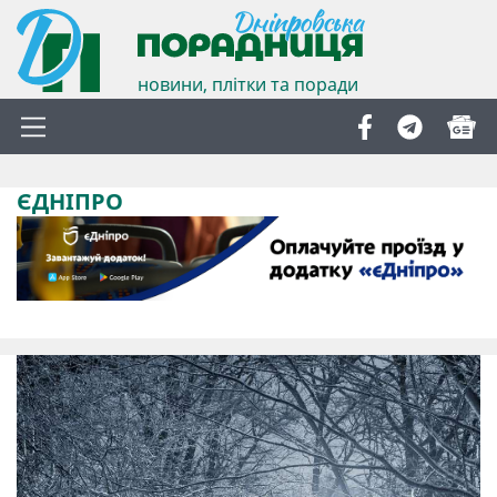
новини, плітки та поради
ЄДНІПРО