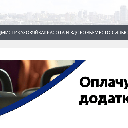
Д
МИСТИКА
ХОЗЯЙКА
КРАСОТА И ЗДОРОВЬЕ
МЕСТО СИЛЫ
О