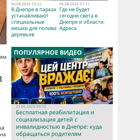
06.08.2026 10:22
06.08.2026 07:11
В Днепре в парках
Где не будет
устанавливают
сегодня света в
специальные
Днепре и области.
мешки для полива
Адреса
деревьев
ПОПУЛЯРНОЕ ВИДЕО
ьям
в
21.06.2026 09:12
Бесплатная реабилитация и
социализация детей с
инвалидностью в Днепре: куда
ей
обращаться родителям
 на