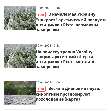
30.04.2023 19:48
В начале мая Украину
ТОП
"накроет" арктический воздух и
антициклон Rixte: возможны
заморозки
30.04.2023 19:48
На початку травня Україну
накриє арктичний вітер та
антициклон Rixte: можливі
заморозки
20.04.2023 11:00
Весна в Днепре на паузе:
ТОП
синоптики прогнозируют
похолодание (карта)