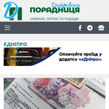
новини, плітки та поради
ЄДНІПРО