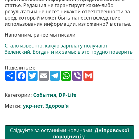
статье. Редакция не гарантирует какие-либо
результаты и не несет никакой ответственности за
вред, который может быть нанесен вследствие
использования информации, изложенной в статье.
Напомним, ранее мы писали
Стало известно, какую зарплату получают
Зеленский, Богдан и их замы: в это трудно поверить
Поделиться:
П
F
T
E
T
W
V
G
о
a
w
m
e
h
i
m
ш
c
i
a
l
a
b
a
и
e
t
i
e
t
e
i
р
b
t
l
g
s
r
l
Категории:
События
,
DP-Life
и
o
e
r
A
т
o
r
a
p
Метки:
укр-нет
,
Здоров'я
и
k
m
p
Слідкуйте за останніми новинами
Дніпровської
порадниці
у