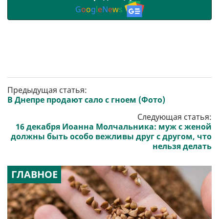
G
o
o
g
l
e
N
e
w
s
Предыдущая статья:
В Днепре продают сало с гноем (Фото)
Следующая статья:
16 декабря Иоанна Молчальника: муж с женой
должны быть особо вежливы друг с другом, что
нельзя делать
ГЛАВНОЕ