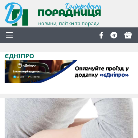
новини, плітки та поради
ЄДНІПРО