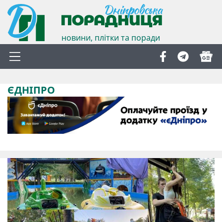
новини, плітки та поради
ЄДНІПРО