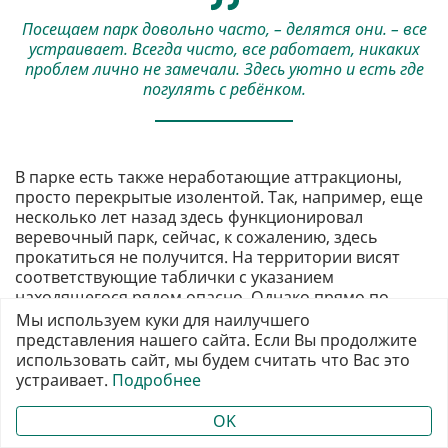
Посещаем парк довольно часто, – делятся они. – все
устраивает. Всегда чисто, все работает, никаких
проблем лично не замечали. Здесь уютно и есть где
погулять с ребёнком.
В парке есть также неработающие аттракционы,
просто перекрытые изолентой. Так, например, еще
несколько лет назад здесь функционировал
веревочный парк, сейчас, к сожалению, здесь
прокатиться не получится. На территории висят
соответствующие таблички с указанием
находящегося рядом опасно. Однако прямо по
территории бывшего аттракциона спокойно ходят
Мы используем куки для наилучшего
люди с детьми, потому что здесь нет никаких
представления нашего сайта. Если Вы продолжите
ограждений. Отметим, что конструкция вся
использовать сайт, мы будем считать что Вас это
переломана, где-то торчат деревянная лестница, а
устраивает.
Подробнее
где-то испорченный канат и вообще свисает прямо
над головой. Погодные условия также играют свою
OK
роль в разрушении дорожки, поэтому следует