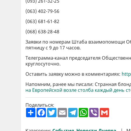
(093) 261-32-25
(063) 402-79-56
(063) 681-61-82
(068) 638-28-48
Заявки по номерам Штаба взаимопомощи Об
пятницу с 9 до 17 часов.
Телеграмма-канал председателя Общественн
круглосуточно.
Оставить заявку можно в комментариях:
http
Напомним, ранее мы писали: Странная блонд
на Европейской возле столба каждый день с
Поделиться:
П
F
T
E
T
W
V
G
о
a
w
m
e
h
i
m
ш
c
i
a
l
a
b
a
и
e
t
i
e
t
e
i
р
b
t
l
g
s
r
l
Категории:
События
,
Новости Днепра
М