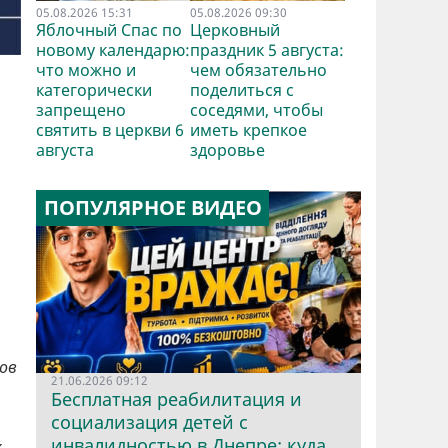
05.08.2026 15:31
05.08.2026 09:30
Яблочный Спас по
Церковный
новому календарю:
праздник 5 августа:
что можно и
чем обязательно
категорически
поделиться с
запрещено
соседями, чтобы
святить в церкви 6
иметь крепкое
августа
здоровье
ПОПУЛЯРНОЕ ВИДЕО
ов
21.06.2026 09:12
Бесплатная реабилитация и
социализация детей с
инвалидностью в Днепре: куда
х