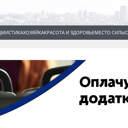
Д
МИСТИКА
ХОЗЯЙКА
КРАСОТА И ЗДОРОВЬЕ
МЕСТО СИЛЫ
О