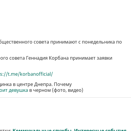
щественного совета принимают с понедельника по
ого совета Геннадия Корбана принимает заявки
s://t.me/korbanofficial/
инка в центре Днепра. Почему
тоит девушка
в черном (фото, видео)
етки:
Коммунальные службы
,
Интересные события