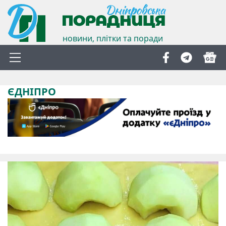
новини, плітки та поради
ЄДНІПРО