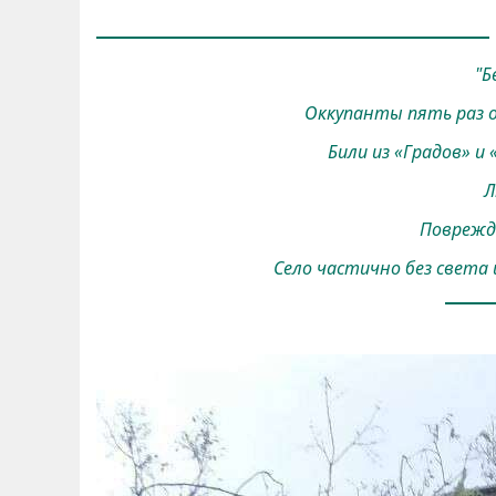
"Б
Оккупанты пять раз о
Били из «Градов» и
Л
Поврежд
Село частично без света 