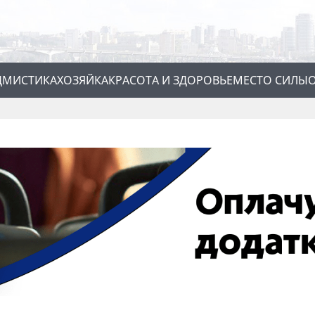
Д
МИСТИКА
ХОЗЯЙКА
КРАСОТА И ЗДОРОВЬЕ
МЕСТО СИЛЫ
О