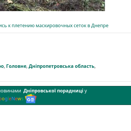
ись к плетению маскировочных сеток в Днепре
ро
,
Головне
,
Дніпропетровська область
,
 новинами
Дніпровської порадниці
у
o
o
g
l
e
N
e
w
s