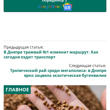
G
o
o
g
l
e
N
e
w
s
Предыдущая статья:
В Днепре трамвай №1 изменит маршрут. Как
сегодня ездит транспорт
Следующая статья:
Тропический рай среди мегаполиса: в Днепре
ярко зацвела экзотическая бугенвилия
ГЛАВНОЕ