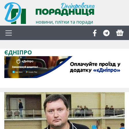
новини, плітки та поради
ЄДНІПРО