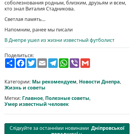
соболезнования родным, близким, друзьям и всем,
кто знал Виталия Стадникова.
Светлая память...
Напомним, ранее мы писали
В Днепре ушел из жизни известный футболист
Поделиться:
П
F
T
E
T
W
V
G
о
a
w
m
e
h
i
m
ш
c
i
a
l
a
b
a
и
e
t
i
e
t
e
i
р
b
t
l
g
s
r
l
Категории:
Мы рекомендуем
,
Новости Днепра
,
и
o
e
r
A
Жизнь и советы
т
o
r
a
p
и
k
m
p
Метки:
Главное
,
Полезные советы
,
Умер известный человек
Слідкуйте за останніми новинами
Дніпровської
порадниці
у