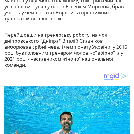
майстра у волейболі пляжному, тож тривалий час
успішно виступав у парі з Євгенієм Морозом, брав
участь у чемпіонатах Європи та престижних
турнірах «Світової серії».
Перейшовши на тренерську роботу, на чолі
дніпровського "Дніпра" Віталій Стадніков
виборював срібні медалі чемпіонату України, у 2016
році був головним тренером чоловічої збірної, а у
2021 році - наставником жіночої національної
команди.