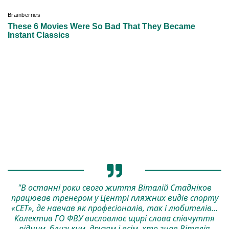
"В останні роки свого життя Віталій Стадніков
працював тренером у Центрі пляжних видів спорту
«СЕТ», де навчав як професіоналів, так і любителів...
Колектив ГО ФВУ висловлює щирі слова співчуття
рідним, близьким, друзям і всім, хто знав Віталія