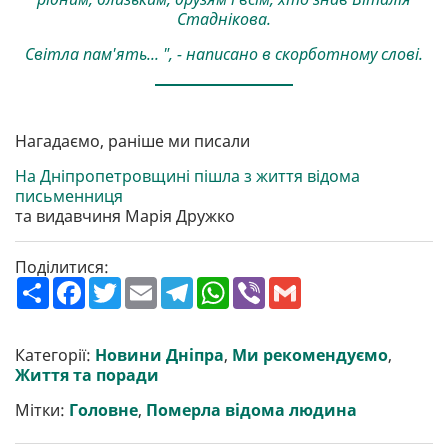
Стаднікова.
Світла пам'ять... ", - написано в скорботному слові.
Нагадаємо, раніше ми писали
На Дніпропетровщині пішла з життя відома
письменниця
та видавчиня Марія Дружко
Поділитися:
П
F
T
E
T
W
V
G
о
a
w
m
e
h
i
m
ш
c
i
a
l
a
b
a
и
e
t
i
e
t
e
i
р
b
t
l
g
s
r
l
Категорії:
Новини Дніпра
,
Ми рекомендуємо
,
и
o
e
r
A
Життя та поради
т
o
r
a
p
и
k
m
p
Мітки:
Головне
,
Померла відома людина