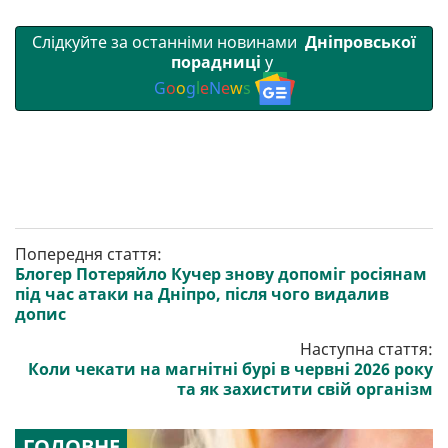
Слідкуйте за останніми новинами
Дніпровської
порадниці
у
G
o
o
g
l
e
N
e
w
s
Попередня стаття:
Блогер Потеряйло Кучер знову допоміг росіянам
під час атаки на Дніпро, після чого видалив
допис
Наступна стаття:
Коли чекати на магнітні бурі в червні 2026 року
та як захистити свій організм
ГОЛОВНЕ