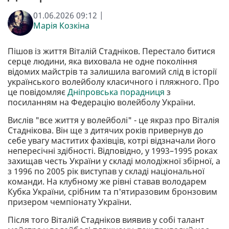
01.06.2026 09:12 |
Марія Козкіна
Пішов із життя Віталій Стадніков. Перестало битися
серце людини, яка виховала не одне покоління
відомих майстрів та залишила вагомий слід в історії
українського волейболу класичного і пляжного. Про
це повідомляє
Дніпровська порадниця
з
посиланням на Федерацію волейболу України.
Вислів "все життя у волейболі" - це якраз про Віталія
Стаднікова. Він ще з дитячих років привернув до
себе увагу маститих фахівців, котрі відзначали його
непересічні здібності. Відповідно, у 1993–1995 роках
захищав честь України у складі молодіжної збірної, а
з 1996 по 2005 рік виступав у складі національної
команди. На клубному же рівні ставав володарем
Кубка України, срібним та п'ятиразовим бронзовим
призером чемпіонату України.
Після того Віталій Стадніков виявив у собі талант