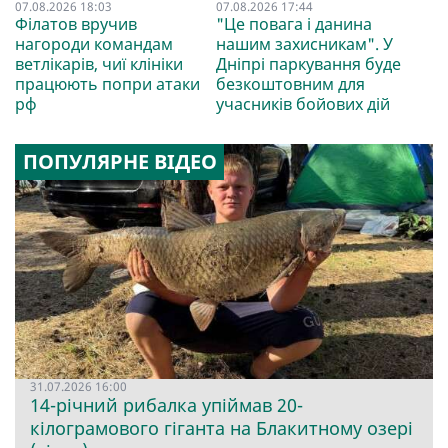
07.08.2026 18:03
07.08.2026 17:44
Філатов вручив
"Це повага і данина
нагороди командам
нашим захисникам". У
ветлікарів, чиї клініки
Дніпрі паркування буде
працюють попри атаки
безкоштовним для
рф
учасників бойових дій
ПОПУЛЯРНЕ ВІДЕО
31.07.2026 16:00
14-річний рибалка упіймав 20-
кілограмового гіганта на Блакитному озері