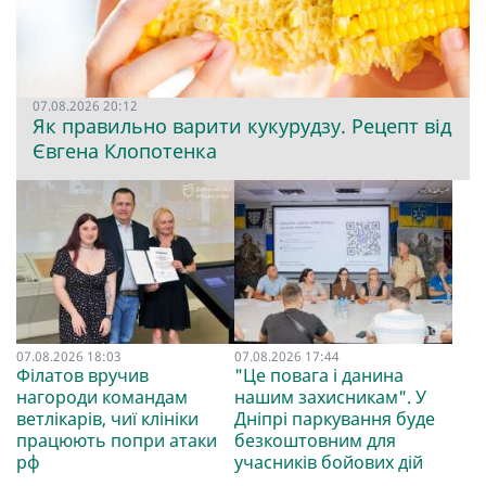
07.08.2026 20:12
Як правильно варити кукурудзу. Рецепт від
Євгена Клопотенка
07.08.2026 18:03
07.08.2026 17:44
Філатов вручив
"Це повага і данина
нагороди командам
нашим захисникам". У
ветлікарів, чиї клініки
Дніпрі паркування буде
працюють попри атаки
безкоштовним для
рф
учасників бойових дій