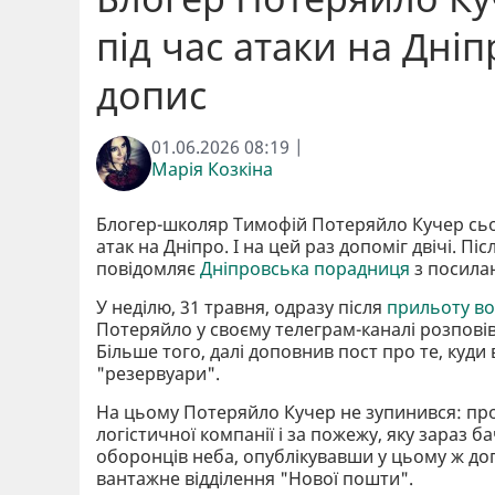
під час атаки на Дніп
допис
01.06.2026 08:19 |
Марія Козкіна
Блогер-школяр Тимофій Потеряйло Кучер сього
атак на Дніпро. І на цей раз допоміг двічі. П
повідомляє
Дніпровська порадниця
з посила
У неділю, 31 травня, одразу після
прильоту во
Потеряйло у своєму телеграм-каналі розпові
Більше того, далі доповнив пост про те, куд
"резервуари".
На цьому Потеряйло Кучер не зупинився: про
логістичної компанії і за пожежу, яку зараз 
оборонців неба, опублікувавши у цьому ж доп
вантажне відділення "Нової пошти".