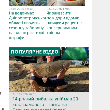
08.08.2026 18:30
08.08.2026 17:00
На водоймах
Як заквасити
Дніпропетровської
помідори вдома:
області вводять
швидкий рецепт із
сезонну заборону
консервованим
на вилов раків: які
хріном
штрафи
ПОПУЛЯРНЕ ВІДЕО
а
31.07.2026 16:00
14-річний рибалка упіймав 20-
кілограмового гіганта на
м