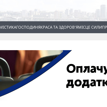
МІСТИКА
ГОСПОДИНЯ
КРАСА ТА ЗДОРОВ’Я
МІСЦЕ СИЛИ
ПР