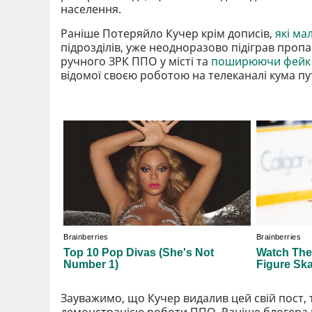
населення.
Раніше Потеряйло Кучер крім дописів,
які ма
підрозділів, уже неодноразово підіграв проп
ручного ЗРК ППО у місті та
поширюючи фейк а
відомої своєю роботою на телеканалі кума пу
Зауважимо, що Кучер видалив цей свій пост, 
демонстрацією роботи ППО. Раніше блогера в