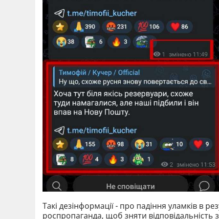
Такі дезінформації - про падіння уламків в 
роспропаганда, щоб зняти відповідальність з