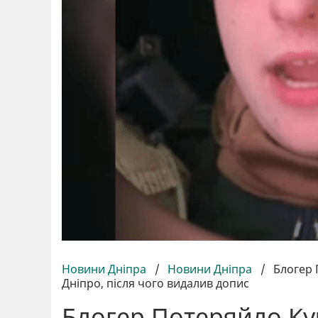
Новини Дніпра
/
Новини Дніпра
/
Блогер 
Дніпро, після чого видалив допис
Блогер Потеряйло Ку