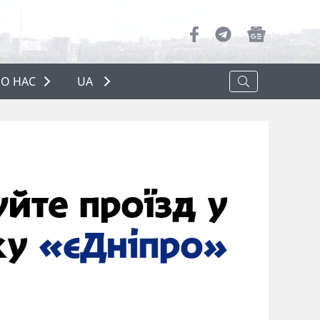
О НАС
UA
ПРО НАС
РЕКЛАМА
ПОЛІТИКА КОНФІДЕНЦІЙНОСТІ