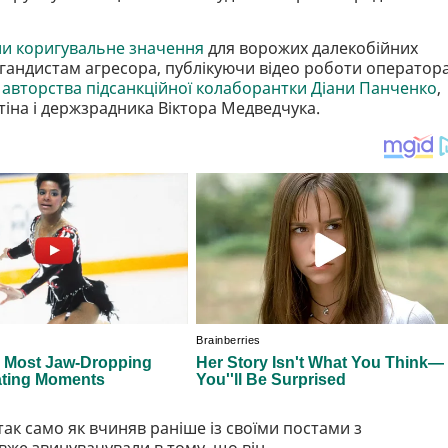
ли коригувальне значення
для ворожих далекобійних
агандистам агресора, публікуючи відео роботи оператор
вторства підсанкційної колаборантки Діани Панченко
,
тіна і держзрадника Віктора Медведчука.
так само як вчиняв раніше із своїми постами з
же звинувачували в тому, що він