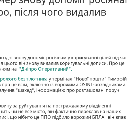
ро, після чого видалив
дні знову допоміг росіянам у коригуванні цілей під ча
ісля цього він знову видалив коригувальні дописи. Про це
нням на
"Дніпро Оперативний".
рожого безпілотника
у термінал "Нової пошти" Тимофій
в про це всім, включно із ворожими OSINT-розвідниками.
и влучив "шахед", інформацією про розташовані поруч
вину за руйнування на постраждалому відділенні
бачить чи не все місто, він фактично переклав на наших
исі, що нібито це ППО підбило ворожий БПЛА і він впав