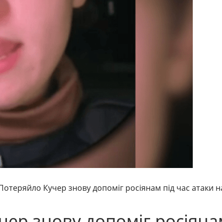
Потеряйло Кучер знову допоміг росіянам під час атаки н
чер знову допоміг росіяна