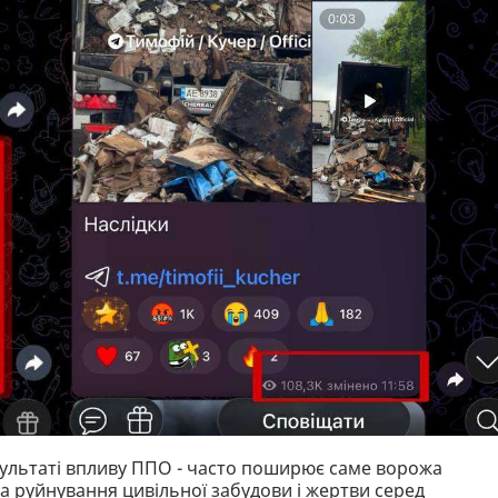
результаті впливу ППО - часто поширює саме ворожа
а руйнування цивільної забудови і жертви серед