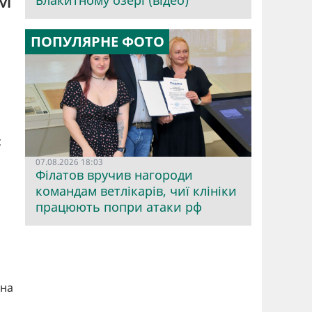
Блакитному озері (відео)
ПОПУЛЯРНЕ ФОТО
с
07.08.2026 18:03
Філатов вручив нагороди
командам ветлікарів, чиї клініки
працюють попри атаки рф
 на