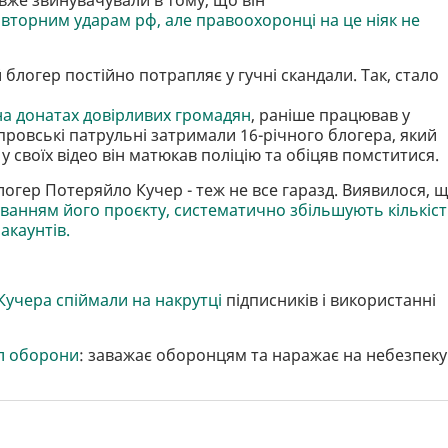
вторним ударам рф, але правоохоронці на це ніяк не
блогер постійно потрапляє у гучні скандали. Так, стало
на донатах довірливих громадян
, раніше працював у
ровські патрульні затримали 16-річного блогера, який
 у своїх відео він матюкав поліцію та обіцяв помститися.
логер Потеряйло Кучер - теж не все гаразд. Виявилося, 
уванням його проєкту, систематично збільшують кількіс
акаунтів.
Кучера спіймали на накрутці
підписників і використанні
ил оборони
: заважає оборонцям та наражає на небезпеку