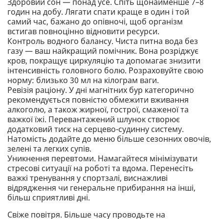
Здоровий сон — понад усе. Спіть щонайменше 7–8
годин на добу. Лягати спати краще в один і той
самий час, бажано до опівночі, щоб організм
встигав повноцінно відновити ресурси.
Контроль водного балансу. Чиста питна вода без
газу — ваш найкращий помічник. Вона розріджує
кров, покращує циркуляцію та допомагає знизити
інтенсивність головного болю. Розраховуйте свою
норму: близько 30 мл на кілограм ваги.
Ревізія раціону. У дні магнітних бур категорично
рекомендується повністю обмежити вживання
алкоголю, а також жирної, гострої, смаженої та
важкої їжі. Перевантажений шлунок створює
додатковий тиск на серцево-судинну систему.
Натомість додайте до меню більше сезонних овочів,
зелені та легких супів.
Уникнення перевтоми. Намагайтеся мінімізувати
стресові ситуації на роботі та вдома. Перенесіть
важкі тренування у спортзалі, виснажливі
відрядження чи генеральне прибирання на інші,
більш сприятливі дні.
Свіже повітря. Більше часу проводьте на