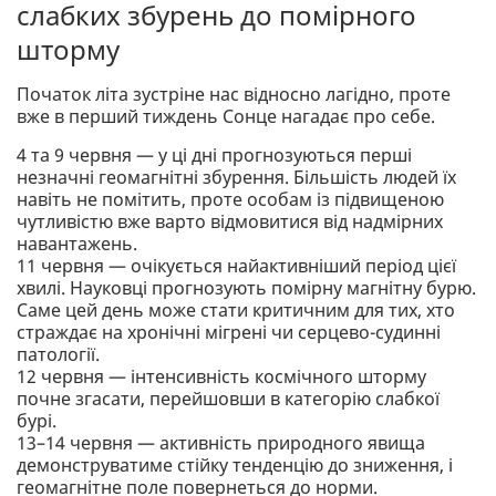
слабких збурень до помірного
шторму
Початок літа зустріне нас відносно лагідно, проте
вже в перший тиждень Сонце нагадає про себе.
4 та 9 червня — у ці дні прогнозуються перші
незначні геомагнітні збурення. Більшість людей їх
навіть не помітить, проте особам із підвищеною
чутливістю вже варто відмовитися від надмірних
навантажень.
11 червня — очікується найактивніший період цієї
хвилі. Науковці прогнозують помірну магнітну бурю.
Саме цей день може стати критичним для тих, хто
страждає на хронічні мігрені чи серцево-судинні
патології.
12 червня — інтенсивність космічного шторму
почне згасати, перейшовши в категорію слабкої
бурі.
13–14 червня — активність природного явища
демонструватиме стійку тенденцію до зниження, і
геомагнітне поле повернеться до норми.