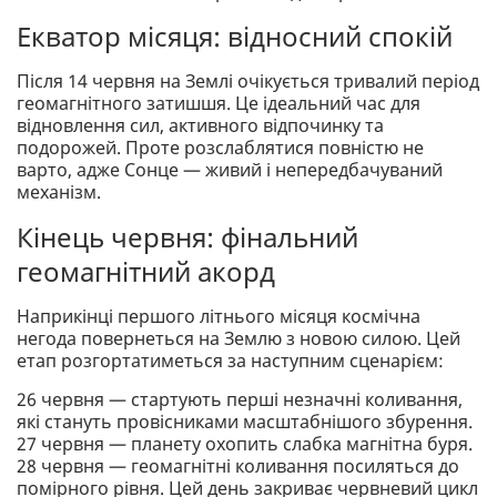
Екватор місяця: відносний спокій
Після 14 червня на Землі очікується тривалий період
геомагнітного затишшя. Це ідеальний час для
відновлення сил, активного відпочинку та
подорожей. Проте розслаблятися повністю не
варто, адже Сонце — живий і непередбачуваний
механізм.
Кінець червня: фінальний
геомагнітний акорд
Наприкінці першого літнього місяця космічна
негода повернеться на Землю з новою силою. Цей
етап розгортатиметься за наступним сценарієм:
26 червня — стартують перші незначні коливання,
які стануть провісниками масштабнішого збурення.
27 червня — планету охопить слабка магнітна буря.
28 червня — геомагнітні коливання посиляться до
помірного рівня. Цей день закриває червневий цикл