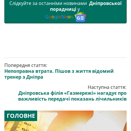
Слідкуйте за останніми новинами
Дніпровської
порадниці
у
G
o
o
g
l
e
N
e
w
s
Попередня стаття:
Непоправна втрата. Пішов з життя відомий
тренер з Дніпра
Наступна стаття:
Дніпровська філія «Газмережі» нагадує про
важливість передачі показань лічильників
ГОЛОВНЕ