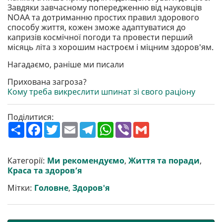
Завдяки завчасному попередженню від науковців
NOAA та дотриманню простих правил здорового
способу життя, кожен зможе адаптуватися до
капризів космічної погоди та провести перший
місяць літа з хорошим настроєм і міцним здоров'ям.
Нагадаємо, раніше ми писали
Прихована загроза?
Кому треба викреслити шпинат зі свого раціону
Поділитися:
П
F
T
E
T
W
V
G
о
a
w
m
e
h
i
m
ш
c
i
a
l
a
b
a
и
e
t
i
e
t
e
i
р
b
t
l
g
s
r
l
Категорії:
Ми рекомендуємо
,
Життя та поради
,
и
o
e
r
A
Краса та здоров’я
т
o
r
a
p
и
k
m
p
Мітки:
Головне
,
Здоров'я