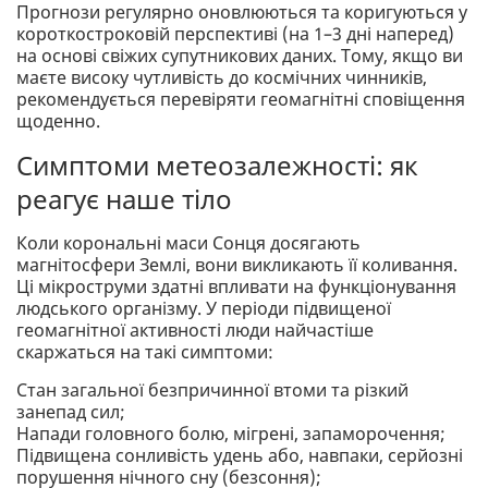
Прогнози регулярно оновлюються та коригуються у
короткостроковій перспективі (на 1–3 дні наперед)
на основі свіжих супутникових даних. Тому, якщо ви
маєте високу чутливість до космічних чинників,
рекомендується перевіряти геомагнітні сповіщення
щоденно.
Симптоми метеозалежності: як
реагує наше тіло
Коли корональні маси Сонця досягають
магнітосфери Землі, вони викликають її коливання.
Ці мікроструми здатні впливати на функціонування
людського організму. У періоди підвищеної
геомагнітної активності люди найчастіше
скаржаться на такі симптоми:
Стан загальної безпричинної втоми та різкий
занепад сил;
Напади головного болю, мігрені, запаморочення;
Підвищена сонливість удень або, навпаки, серйозні
порушення нічного сну (безсоння);