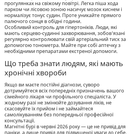
прогулянках на свіжому повітрі. Легка піша хода
парком чи лісовою зоною насичує мозок киснем і
нормалізує тонус судин. Проте уникайте прямого
палючого сонця в обідні години.
Особливий контроль для гіпертоніків. Люди, які
мають серцево-судинні захворювання, зобов'язані
регулярно контролювати свій артеріальний тиск за
допомогою тонометра. Майте при собі аптечку з
необхідними препаратами екстреної допомоги.
Що треба знати людям, які мають
хронічні хвороби
Якщо ви маєте постійні діагнози, суворо
дотримуйтеся всіх попередніх призначень вашого
сімейного лікаря чи профільного спеціаліста. У
жодному разі не змінюйте дозування ліків, не
скасовуйте їх прийом і не займайтеся
самолікуванням без попередньої професійної
консультації.
Магнітні бурі в червні 2026 року — це не привід для
паніки, а лише привід для підвищеної уваги до себе.