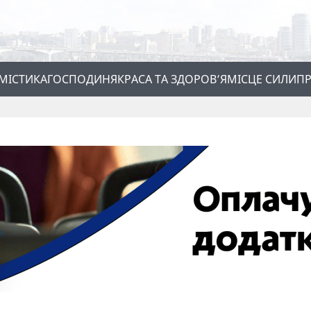
МІСТИКА
ГОСПОДИНЯ
КРАСА ТА ЗДОРОВ’Я
МІСЦЕ СИЛИ
ПР