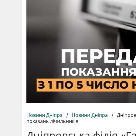
Новини Дніпра
/
Новини Дніпра
/
Дніпров
показань лічильників
Дніпровська філія «Г