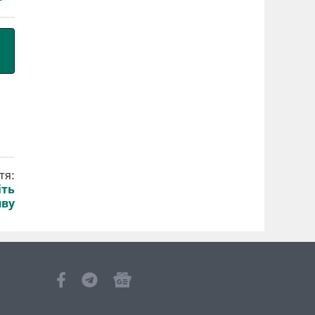
тя:
іть
яву