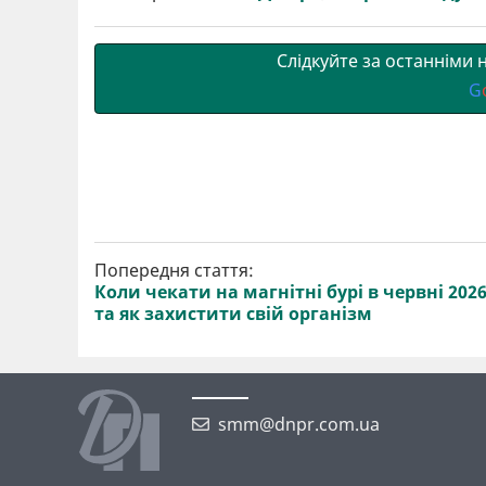
и
o
e
r
A
т
o
r
a
p
и
k
m
p
Слідкуйте за останніми
G
Попередня стаття:
Коли чекати на магнітні бурі в червні 202
та як захистити свій організм
smm@dnpr.com.ua