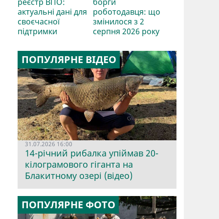
реєстр ВПО:
борги
актуальні дані для
роботодавця: що
своєчасної
змінилося з 2
підтримки
серпня 2026 року
ПОПУЛЯРНЕ ВІДЕО
31.07.2026 16:00
14-річний рибалка упіймав 20-
кілограмового гіганта на
Блакитному озері (відео)
ПОПУЛЯРНЕ ФОТО