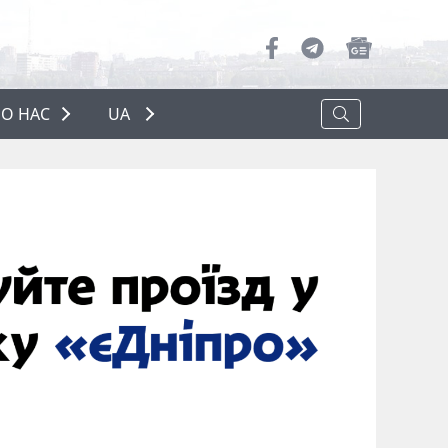
О НАС
UA
ПРО НАС
РЕКЛАМА
ПОЛІТИКА КОНФІДЕНЦІЙНОСТІ