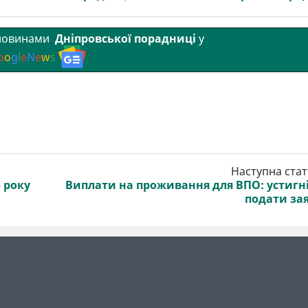
 новинами
Дніпровської порадниці
у
o
o
g
l
e
N
e
w
s
Наступна стат
6 року
Виплати на проживання для ВПО: устигн
подати за