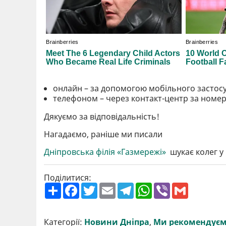
онлайн – за допомогою мобільного застос
телефоном – через контакт-центр за номер
Дякуємо за відповідальність!
Нагадаємо, раніше ми писали
Дніпровська філія «Газмережі»
шукає колег у 
Поділитися:
П
F
T
E
T
W
V
G
о
a
w
m
e
h
i
m
ш
c
i
a
l
a
b
a
и
e
t
i
e
t
e
i
р
b
t
l
g
s
r
l
Категорії:
Новини Дніпра
,
Ми рекомендує