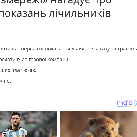
 показань лічильників
ують: час передати показання лічильника газу за травен
едати їх до газової компанії.
аших платіжках.
ючно.