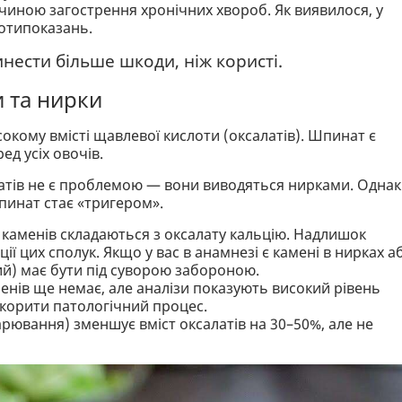
чиною загострення хронічних хвороб. Як виявилося, у
ротипоказань.
ести більше шкоди, ніж користі.
и та нирки
кому вмісті щавлевої кислоти (оксалатів). Шпинат є
ед усіх овочів.
латів не є проблемою — вони виводяться нирками. Однак
пинат стає «тригером».
каменів складаються з оксалату кальцію. Надлишок
ії цих сполук. Якщо у вас в анамнезі є камені в нирках а
й) має бути під суворою забороною.
нів ще немає, але аналізи показують високий рівень
корити патологічний процес.
арювання) зменшує вміст оксалатів на 30–50%, але не