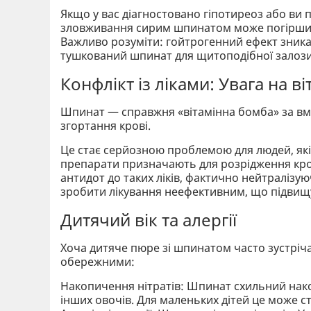
Якщо у вас діагностовано гіпотиреоз або ви 
зловживання сирим шпинатом може погіршит
Важливо розуміти: гойтрогенний ефект зника
тушкований шпинат для щитоподібної залози б
Конфлікт із ліками: Увага на ві
Шпинат — справжня «вітамінна бомба» за вміс
згортання крові.
Це стає серйозною проблемою для людей, які
препарати призначають для розрідження кров
антидот до таких ліків, фактично нейтралізуюч
зробити лікування неефективним, що підвищу
Дитячий вік та алергії
Хоча дитяче пюре зі шпинатом часто зустріча
обережними:
Накопичення нітратів: Шпинат схильний накоп
інших овочів. Для маленьких дітей це може 