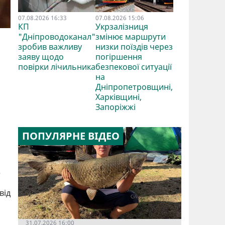
07.08.2026 16:33
07.08.2026 15:06
КП
Укрзалізниця
"Дніпроводоканал"
змінює маршрути
зробив важливу
низки поїздів через
заяву щодо
погіршення
повірки лічильника
безпекової ситуації
на
Дніпропетровщині,
Харківщині,
Запоріжжі
ПОПУЛЯРНЕ ВІДЕО
е
від
31.07.2026 16:00