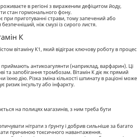
проживаєте в регіоні з вираженим дефіцитом йоду,
и стан гормонального фону.
є при приготуванні страви, тому запечений або
езпечніший, ніж смузі із сирого листя.
тамін К
том вітаміну К1, який відіграє ключову роботу в процес
 приймають антикоагулянти (наприклад, варфарин). Ці
і та запобігання тромбозам. Вітамін К діє як прямий
и їхню дію. Різка зміна кількості шпинату в раціоні може
є ризик інсульту або інфаркту.
ється на полицях магазинів, з ним треба бути
ичувати нітрати з ґрунту і добрив сильніше за багато
стати причиною токсичного навантаження.