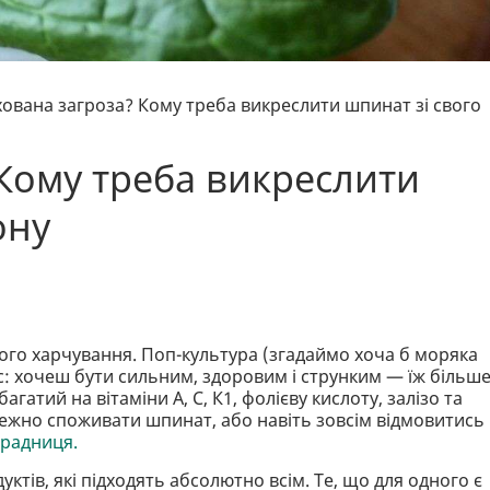
ована загроза? Кому треба викреслити шпинат зі свого
Кому треба викреслити
ону
го харчування. Поп-культура (згадаймо хоча б моряка
с: хочеш бути сильним, здоровим і струнким — їж більш
багатий на вітаміни А, С, К1, фолієву кислоту, залізо та
ежно споживати шпинат, або навіть зовсім відмовитись 
орадниця.
дуктів, які підходять абсолютно всім. Те, що для одного є