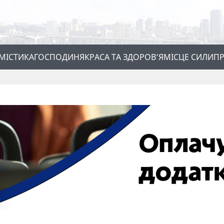
МІСТИКА
ГОСПОДИНЯ
КРАСА ТА ЗДОРОВ’Я
МІСЦЕ СИЛИ
ПР