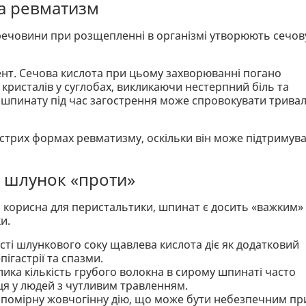
та ревматизм
і речовини при розщепленні в організмі утворюють сечов
ент. Сечова кислота при цьому захворюванні погано
 кристалів у суглобах, викликаючи нестерпний біль та
ї шпинату під час загострення може спровокувати трива
стрих формах ревматизму, оскільки він може підтримув
 шлунок «проти»
а корисна для перистальтики, шпинат є досить «важким»
и.
сті шлункового соку щавлева кислота діє як додатковий
ігастрії та спазми.
ика кількість грубого волокна в сирому шпинаті часто
ця у людей з чутливим травленням.
помірну жовчогінну дію, що може бути небезпечним пр