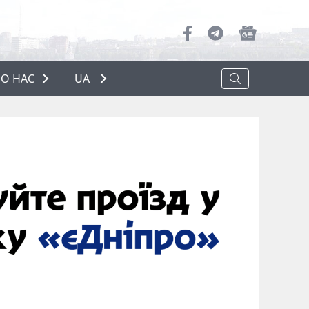
О НАС
UA
ПРО НАС
РЕКЛАМА
ПОЛІТИКА КОНФІДЕНЦІЙНОСТІ