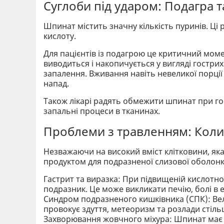
Суглоби під ударом: Подагра 
Шпинат містить значну кількість пуринів. Ц
кислоту.
Для пацієнтів із подагрою це критичний мом
виводиться і накопичується у вигляді гострих
запалення. Вживання навіть невеликої порці
напад.
Також лікарі радять обмежити шпинат при го
запальні процеси в тканинах.
Проблеми з травленням: Коли
Незважаючи на високий вміст клітковини, як
продуктом для подразненої слизової оболонк
Гастрит та виразка: При підвищеній кислотно
подразник. Це може викликати печію, болі в еп
Синдром подразненого кишківника (СПК): Вел
провокує здуття, метеоризм та розлади стіль
Захворювання жовчного міхура: Шпинат має 