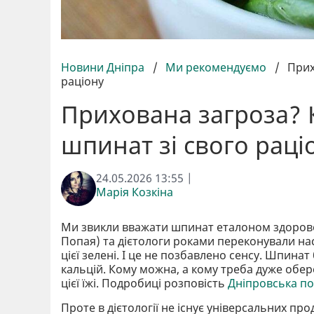
Новини Дніпра
/
Ми рекомендуємо
/
Прих
раціону
Прихована загроза? 
шпинат зі свого раці
24.05.2026 13:55 |
Марія Козкіна
Ми звикли вважати шпинат еталоном здорово
Попая) та дієтологи роками переконували на
цієї зелені. І це не позбавлено сенсу. Шпинат 
кальцій. Кому можна, а кому треба дуже обер
цієї їжі. Подробиці розповість
Дніпровська п
Проте в дієтології не існує універсальних про