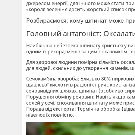
джерелом енергії, для іншого може стати при
«короля зелені» є досить жорсткий список п
Розбираємося, кому шпинат може прин
Головний антагоніст: Оксалат
Найбільша небезпека шпинату криється у висо
одним із рекордсменів за цим показником сер
Для здорової людини помірна кількість окса
для людей, схильних до утворення каменів, ш
Сечокам’яна хвороба: Близько 80% ниркових 
щавлевої кислоти в раціоні сприяє кристалізац
сечовивідних шляхах, шпинат (особливо сири
Порушення обміну речовин: Навіть якщо каме
солей у сечі, споживання шпинату може прис
Порада від експерта: Термічна обробка (відв
нівелює їх повністю.