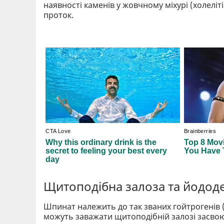
наявності каменів у жовчному міхурі (холеліті
проток.
Щитоподібна залоза та йодод
Шпинат належить до так званих гойтрогенів (
можуть заважати щитоподібній залозі засвою