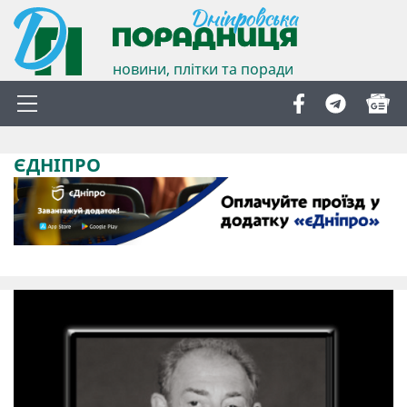
новини, плітки та поради
ЄДНІПРО