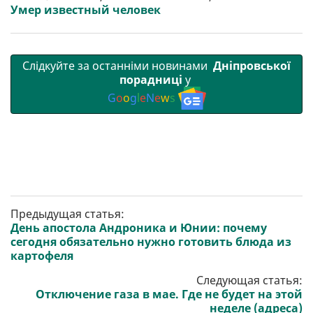
Умер известный человек
Слідкуйте за останніми новинами
Дніпровської
порадниці
у
G
o
o
g
l
e
N
e
w
s
Предыдущая статья:
День апостола Андроника и Юнии: почему
сегодня обязательно нужно готовить блюда из
картофеля
Следующая статья:
Отключение газа в мае. Где не будет на этой
неделе (адреса)