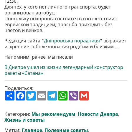
12:30.
Для тех, у кого нет личного транспорта, будет
организован автобус.
Поскольку похороны состоятся в соответствии с
еврейской традицией, просьба приходить без
цветов и венков.
Редакция сайта "
Дніпровська порадниця
" выражает
искренние соболезнования родным и близким ...
Напомним, ранее мы писали
В Днепре ушел из жизни легендарный конструктор
ракеты «Сатана»
Поделиться:
П
F
T
E
T
W
V
G
о
a
w
m
e
h
i
m
ш
c
i
a
l
a
b
a
и
e
t
i
e
t
e
i
р
b
t
l
g
s
r
l
Категории:
Мы рекомендуем
,
Новости Днепра
,
и
o
e
r
A
Жизнь и советы
т
o
r
a
p
и
k
m
p
Метки:
Главное
,
Полезные советы
,