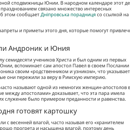
ерной сподвижницы Юнии. В народном календаре этот д
го празднованием связано множество интересных
Об этом сообщает
Дніпровська порадниця
со ссылкой на
апреты и приметы этого дня, которые помогут привлеч
ыли Андроник и Юния
лу семидесяти учеников Христа и был одним из первых
 Юнии, вспоминает сам апостол Павел в своем Послании
оника своим «родственником и узником», что указывает
ые они пережили за веру в Римскую империю.
 часто называют одной из немногих женщин-апостолов 
ые между апостолами» доказывает, что эта пара имела
 их служение было примером преданности и равенства.
одня готовят картошку
ли с весенней влагой, часто называя его «хранителем
орошо прогрета и насыщена влагой, поэтому день