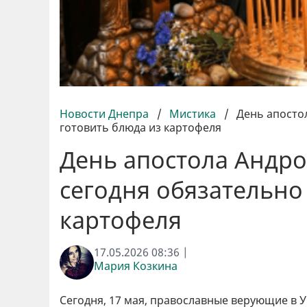
Новости Днепра
/
Мистика
/
День апосто
готовить блюда из картофеля
День апостола Андр
сегодня обязательно
картофеля
17.05.2026 08:36 |
Мария Козкина
Сегодня, 17 мая, православные верующие в 