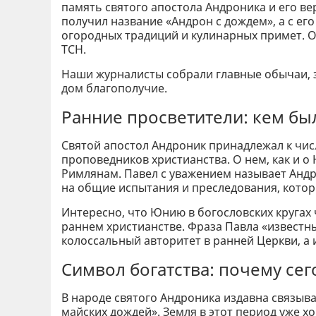
память святого апостола Андроника и его в
получил название «Андрон с дождем», а с е
огородных традиций и кулинарных примет. 
ТСН.
Наши журналисты собрали главные обычаи, з
дом благополучие.
Ранние просветители: кем б
Святой апостол Андроник принадлежал к чис
проповедников христианства. О нем, как и о
Римлянам. Павел с уважением называет Андр
на общие испытания и преследования, котор
Интересно, что Юнию в богословских кругах
раннем христианстве. Фраза Павла «известн
колоссальный авторитет в ранней Церкви, а
Символ богатства: почему сег
В народе святого Андроника издавна связыва
майских дождей». Земля в этот период уже х