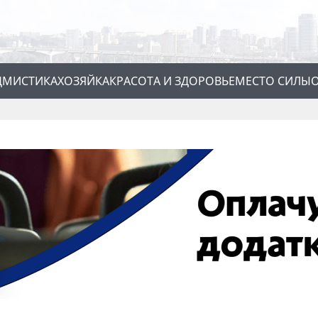
Д
МИСТИКА
ХОЗЯЙКА
КРАСОТА И ЗДОРОВЬЕ
МЕСТО СИЛЫ
О