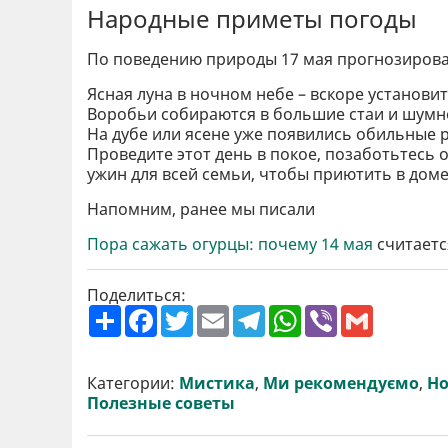
Народные приметы погоды
По поведению природы 17 мая прогнозировал
Ясная луна в ночном небе – вскоре установит
Воробьи собираются в большие стаи и шумно
На дубе или ясене уже появились обильные 
Проведите этот день в покое, позаботьтесь
ужин для всей семьи, чтобы приютить в доме
Напомним, ранее мы писали
Пора сажать огурцы: почему 14 мая
считается
Поделиться:
П
F
T
E
T
W
V
G
о
a
w
m
e
h
i
m
ш
c
i
a
l
a
b
a
и
e
t
i
e
t
e
i
р
b
t
l
g
s
r
l
Категории:
Мистика
,
Ми рекомендуємо
,
Но
и
o
e
r
A
Полезные советы
т
o
r
a
p
и
k
m
p