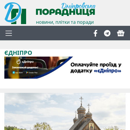
новини, плітки та поради
ЄДНІПРО