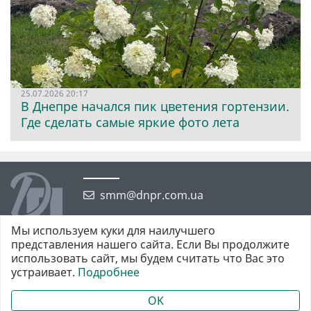
25.07.2026 20:17
В Днепре начался пик цветения гортензии.
Где сделать самые яркие фото лета
smm@dnpr.com.ua
Мы используем куки для наилучшего
представления нашего сайта. Если Вы продолжите
использовать сайт, мы будем считать что Вас это
устраивает.
Подробнее
©2026 https://dnpr.com.ua Дніпровська порадниця
Всі права захищені. При повному або частковому використанні
OK
матеріалів обов'язкове активне гіперпосилання у першому абзаці.