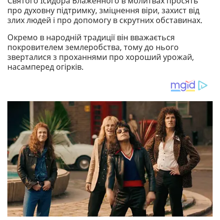
Святого Ісидора Блаженного в молитвах просять
про духовну підтримку, зміцнення віри, захист від
злих людей і про допомогу в скрутних обставинах.
Окремо в народній традиції він вважається
покровителем землеробства, тому до нього
зверталися з проханнями про хороший урожай,
насамперед огірків.