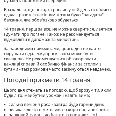
бувають порожніми всередині.
Вважалося, що посадка рослин у цей день особливо
вдала - разом із насінням можна було "загадати"
бажання, яке обов'язково збудеться.
14 травня, перш за все, не можна сваритися, лаятися
і думати про погане. Також не рекомендується
відмовляти в допомозі та милостині.
За народними прикметами, цього дня не варто
вирушати в далеку дорогу - вона може бути
складною. Не рекомендується обговорювати
важливі справи й особливо фінанси за столом з
кутами - такі розмови часто закінчуються невдачею.
Погодні прикмети 14 травня
Цього дня стежать за погодою, щоб зрозуміти, яким
буде літо, майбутній урожай і навіть зима:
сильна вечірня роса - завтра буде гарний день;
велика кількість метеликів - скоро настане спека;
ранковий туман - до багатого врожаю ягід і