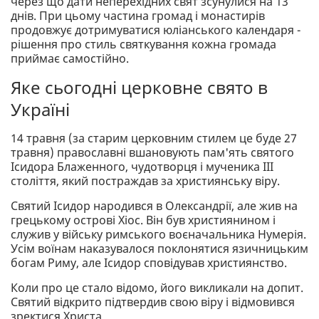
через що дати неперехідних свят зсунулися на 13
днів. При цьому частина громад і монастирів
продовжує дотримуватися юліанського календаря -
рішення про стиль святкування кожна громада
приймає самостійно.
Яке сьогодні церковне свято в
Україні
14 травня (за старим церковним стилем це буде 27
травня) православні вшановують пам'ять святого
Ісидора Блаженного, чудотворця і мученика III
століття, який постраждав за християнську віру.
Святий Ісидор народився в Олександрії, але жив на
грецькому острові Хіос. Він був християнином і
служив у війську римського воєначальника Нумерія.
Усім воїнам наказувалося поклонятися язичницьким
богам Риму, але Ісидор сповідував християнство.
Коли про це стало відомо, його викликали на допит.
Святий відкрито підтвердив свою віру і відмовився
зректися Христа.