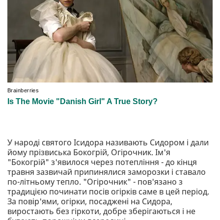
У народі святого Ісидора називають Сидором і дали
йому прізвиська Бокогрій, Огірочник. Ім'я
"Бокогрій" з'явилося через потепління - до кінця
травня зазвичай припинялися заморозки і ставало
по-літньому тепло. "Огірочник" - пов'язано з
традицією починати посів огірків саме в цей період.
За повір'ями, огірки, посаджені на Сидора,
виростають без гіркоти, добре зберігаються і не