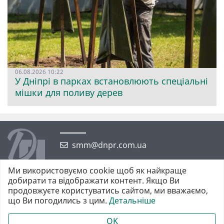
06.08.2026 10:22
У Дніпрі в парках встановлюють спеціальні
мішки для поливу дерев
smm@dnpr.com.ua
Ми використовуємо cookie щоб як найкраще
добирати та відображати контент. Якщо Ви
продовжуєте користуватись сайтом, ми вважаємо,
що Ви погодились з цим.
Детальніше
©2026 https://dnpr.com.ua Дніпровська порадниця
Всі права захищені. При повному або частковому використанні
OK
матеріалів обов'язкове активне гіперпосилання у першому абзаці.