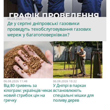
06.08.2026 11:55
Де у серпні дніпровські газовики
проведуть техобслуговування газових
мереж у багатоповерхівках?
06.08.2026 11:48
06.08.2026 10:22
Від 80 гривень за
У Дніпрі в парках
кілограм: українців чекає
встановлюють
новий стрибок цін на
спеціальні мішки для
гречку
поливу дерев