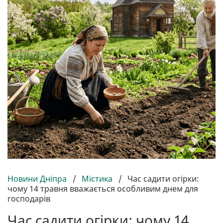
Новини Дніпра
/
Містика
/
Час садити огірки:
чому 14 травня вважається особливим днем для
господарів
Час садити огірки: чому 14