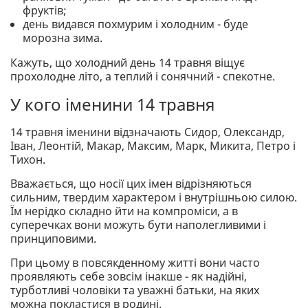
фруктів;
день видався похмурим і холодним - буде
морозна зима.
Кажуть, що холодний день 14 травня віщує
прохолодне літо, а теплий і сонячний - спекотне.
У кого іменини 14 травня
14 травня іменини відзначають Сидор, Олександр,
Іван, Леонтій, Макар, Максим, Марк, Микита, Петро і
Тихон.
Вважається, що носії цих імен відрізняються
сильним, твердим характером і внутрішньою силою.
Їм нерідко складно йти на компроміси, а в
суперечках вони можуть бути наполегливими і
принциповими.
При цьому в повсякденному житті вони часто
проявляють себе зовсім інакше - як надійні,
турботливі чоловіки та уважні батьки, на яких
можна покластися в родині.