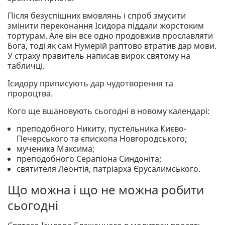
Після безуспішних вмовлянь і спроб змусити
змінити переконання Ісидора піддали жорстоким
тортурам. Але він все одно продовжив прославляти
Бога, тоді як сам Нумерій раптово втратив дар мови.
У страху правитель написав вирок святому на
табличці.
Ісидору приписують дар чудотворення та
пророцтва.
Кого ще вшановують сьогодні в новому календарі:
преподобного Никиту, пустельника Києво-
Печерського та єпископа Новгородського;
мученика Максима;
преподобного Серапіона Синдоніта;
святителя Леонтія, патріарха Єрусалимського.
Що можна і що не можна робити
сьогодні