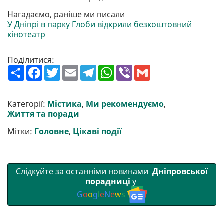
Нагадаємо, раніше ми писали
У Дніпрі в парку Глоби відкрили безкоштовний
кінотеатр
Поділитися:
П
F
T
E
T
W
V
G
о
a
w
m
e
h
i
m
ш
c
i
a
l
a
b
a
и
e
t
i
e
t
e
i
р
b
t
l
g
s
r
l
Категорії:
Містика
,
Ми рекомендуємо
,
и
o
e
r
A
Життя та поради
т
o
r
a
p
и
k
m
p
Мітки:
Головне
,
Цікаві події
Слідкуйте за останніми новинами
Дніпровської
порадниці
у
G
o
o
g
l
e
N
e
w
s