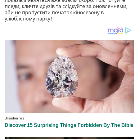
показів з’являться вже зовсім скоро. Тож готуйте
пледи, кличте друзів та слідкуйте за оновленнями,
аби не пропустити початок кіносезону в
улюбленому парку!