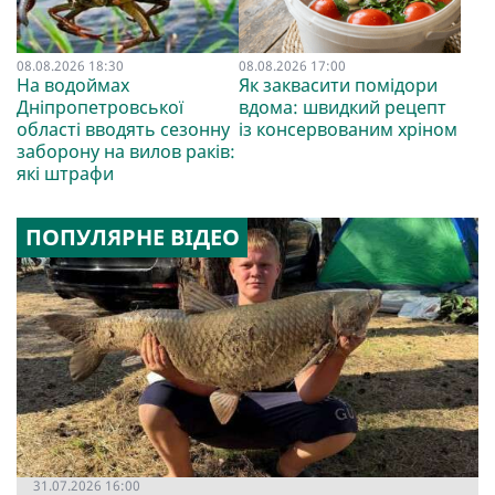
08.08.2026 18:30
08.08.2026 17:00
На водоймах
Як заквасити помідори
Дніпропетровської
вдома: швидкий рецепт
області вводять сезонну
із консервованим хріном
заборону на вилов раків:
які штрафи
ПОПУЛЯРНЕ ВІДЕО
31.07.2026 16:00