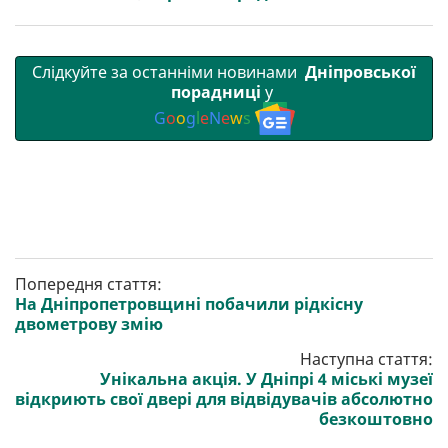
Слідкуйте за останніми новинами
Дніпровської
порадниці
у
G
o
o
g
l
e
N
e
w
s
Попередня стаття:
На Дніпропетровщині побачили рідкісну
двометрову змію
Наступна стаття:
Унікальна акція. У Дніпрі 4 міські музеї
відкриють свої двері для відвідувачів абсолютно
безкоштовно