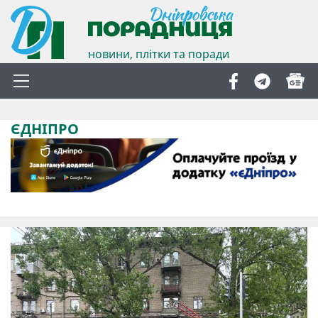
новини, плітки та поради
ЄДНІПРО