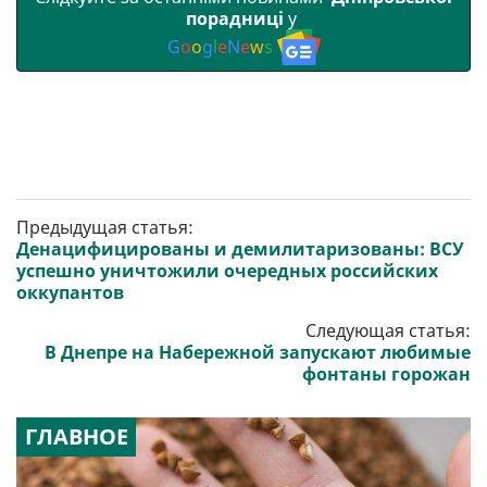
порадниці
у
G
o
o
g
l
e
N
e
w
s
Предыдущая статья:
Денацифицированы и демилитаризованы: ВСУ
успешно уничтожили очередных российских
оккупантов
Следующая статья:
В Днепре на Набережной запускают любимые
фонтаны горожан
ГЛАВНОЕ