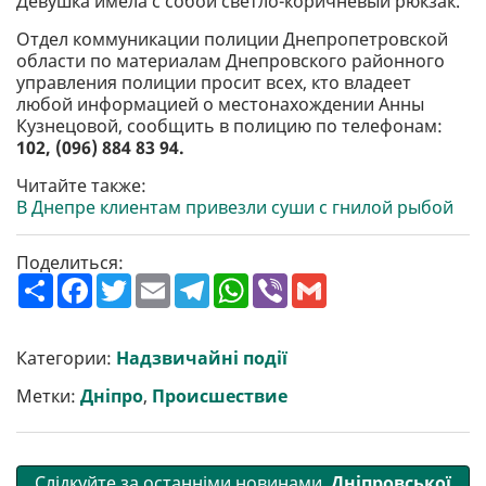
Девушка имела с собой светло-коричневый рюкзак.
Отдел коммуникации полиции Днепропетровской
области по материалам Днепровского районного
управления полиции просит всех, кто владеет
любой информацией о местонахождении Анны
Кузнецовой, сообщить в полицию по телефонам:
102, (096) 884 83 94.
Читайте также:
В Днепре клиентам привезли суши с гнилой рыбой
Поделиться:
П
F
T
E
T
W
V
G
о
a
w
m
e
h
i
m
ш
c
i
a
l
a
b
a
и
e
t
i
e
t
e
i
р
b
t
l
g
s
r
l
Категории:
Надзвичайні події
и
o
e
r
A
т
o
r
a
p
Метки:
Дніпро
,
Происшествие
и
k
m
p
Слідкуйте за останніми новинами
Дніпровської