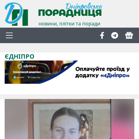
новини, плітки та поради
ЄДНІПРО