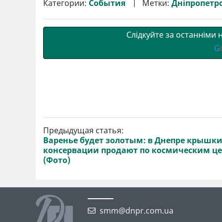
Категории:
События
Метки:
Дніпропетр
и
o
e
r
A
т
o
r
a
p
и
k
m
p
Слідкуйте за останніми
G
Предыдущая статья:
Варенье будет золотым: в Днепре крышки
консервации продают по космическим ц
(Фото)
smm@dnpr.com.ua