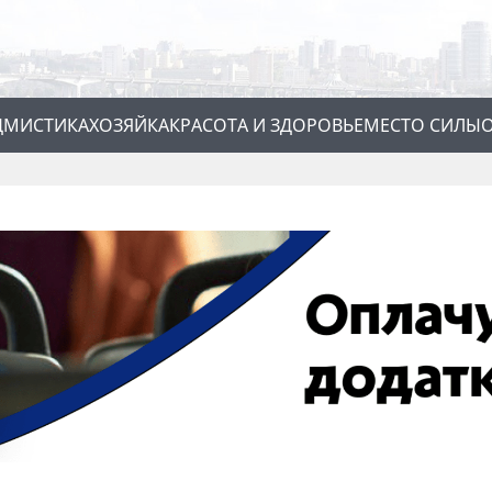
Д
МИСТИКА
ХОЗЯЙКА
КРАСОТА И ЗДОРОВЬЕ
МЕСТО СИЛЫ
О