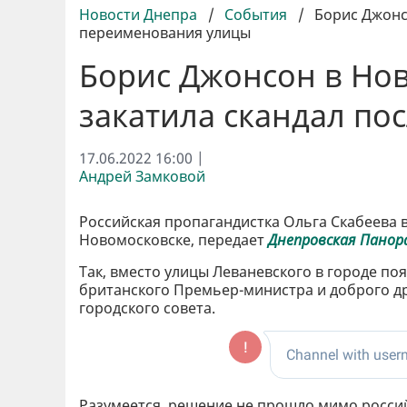
Новости Днепра
/
События
/
Борис Джонс
переименования улицы
Борис Джонсон в Нов
закатила скандал по
17.06.2022 16:00 |
Андрей Замковой
Российская пропагандистка Ольга Скабеева 
Новомосковске, передает
Днепровская Панор
Так, вместо улицы Леваневского в городе по
британского Премьер-министра и доброго др
городского совета.
Разумеется, решение не прошло мимо росси