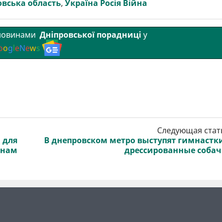
овська область
,
Україна Росія Війна
 новинами
Дніпровської порадниці
у
o
o
g
l
e
N
e
w
s
Следующая стат
 для
В днепровском метро выступят гимнастк
енам
дрессированные соба