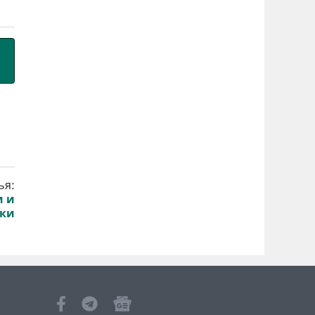
ья:
и и
чки