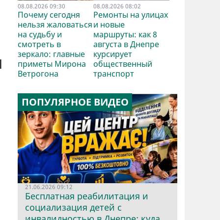
08.08.2026 09:30
08.08.2026 08:02
Почему сегодня
Ремонты на улицах
нельзя жаловаться
и новые
на судьбу и
маршруты: как 8
смотреть в
августа в Днепре
зеркало: главные
курсирует
ы
приметы Мирона
общественный
Ветрогона
транспорт
ПОПУЛЯРНОЕ ВИДЕО
и
21.06.2026 09:12
Бесплатная реабилитация и
социализация детей с
инвалидностью в Днепре: куда