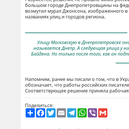
большом городе Днепропетровщины на феде
возмутил мурал Джонсона, изображенного в 
названиях улиц и городов региона.
Улицу Московскую в Днепропетровске он
называется Днепр. А следующая улица у н
Байдена. Но только после того, как он подп
Напомним, ранее мы писали о том, что в Ук
обозначает, что работы российских писателе
Соответствующее решение приняла рабочая 
Поделиться:
П
F
T
E
T
W
V
G
о
a
w
m
e
h
i
m
ш
c
i
a
l
a
b
a
и
e
t
i
e
t
e
i
р
b
t
l
g
s
r
l