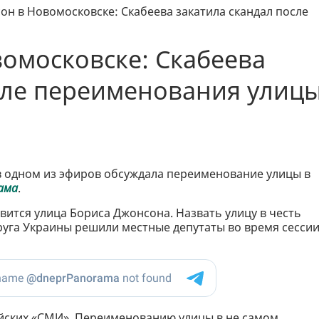
он в Новомосковске: Скабеева закатила скандал после
омосковске: Скабеева
сле переименования улиц
в одном из эфиров обсуждала переименование улицы в
ама
.
явится улица Бориса Джонсона. Назвать улицу в честь
уга Украины решили местные депутаты во время сесси
йских «СМИ». Переименованию улицы в не самом