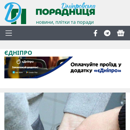
новини, плітки та поради
ЄДНІПРО