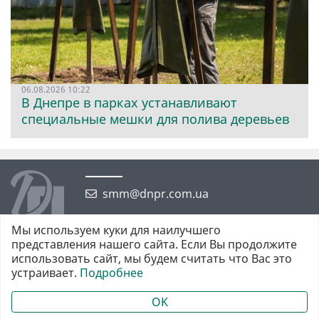
06.08.2026 10:22
В Днепре в парках устанавливают
специальные мешки для полива деревьев
smm@dnpr.com.ua
Мы используем куки для наилучшего
представления нашего сайта. Если Вы продолжите
использовать сайт, мы будем считать что Вас это
устраивает.
Подробнее
©2026 https://dnpr.com.ua Дніпровська порадниця
Всі права захищені. При повному або частковому використанні
OK
матеріалів обов'язкове активне гіперпосилання у першому абзаці.