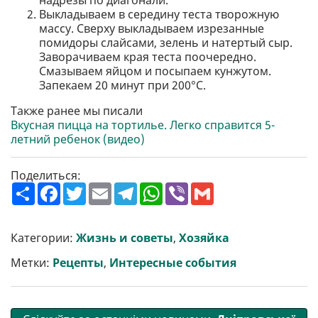
надрезы по диагонали.
Выкладываем в середину теста творожную
массу. Сверху выкладываем изрезанные
помидоры слайсами, зелень и натертый сыр.
Заворачиваем края теста поочередно.
Смазываем яйцом и посыпаем кунжутом.
Запекаем 20 минут при 200°С.
Также ранее мы писали
Вкусная пицца на тортилье. Легко справится 5-
летний ребенок (видео)
Поделиться:
П
F
T
E
T
W
V
G
о
a
w
m
e
h
i
m
ш
c
i
a
l
a
b
a
и
e
t
i
e
t
e
i
р
b
t
l
g
s
r
l
Категории:
Жизнь и советы
,
Хозяйка
и
o
e
r
A
т
o
r
a
p
Метки:
Рецепты
,
Интересные события
и
k
m
p