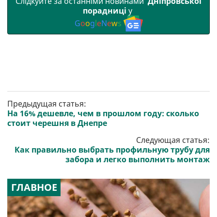
Слідкуйте за останніми новинами
Дніпровської
порадниці
у
G
o
o
g
l
e
N
e
w
s
Предыдущая статья:
На 16% дешевле, чем в прошлом году: сколько
стоит черешня в Днепре
Следующая статья:
Как правильно выбрать профильную трубу для
забора и легко выполнить монтаж
ГЛАВНОЕ