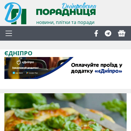
новини, плітки та поради
ЄДНІПРО