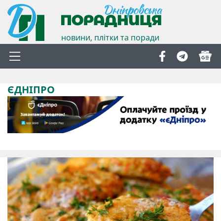
новини, плітки та поради
ЄДНІПРО