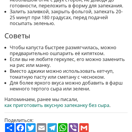
готовности, переложить в форму для запекания.
Залить заливкой, закрыть фольгой, запекать 20-
25 минут при 180 градусах, перед подачей
посыпать зеленью.
Советы
Чтобы капуста быстрее размягчилась, можно
предварительно ошпарить её кипятком.
Если вы не любите геркулес, его можно заменить
на рис или манку.
Вместо аджики можно использовать кетчуп,
томатную пасту или сметану с чесноком.
Для более яркого вкуса можно добавить в фарш
немного тертого сыра или зелени.
Напоминаем, ранее мы писали,
как приготовить вкусную запеканку без сыра
.
Поделиться:
П
F
T
E
T
W
V
G
о
a
w
m
e
h
i
m