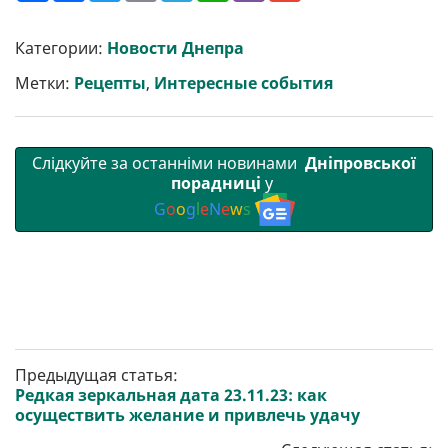
ш
c
i
a
l
a
b
a
и
e
t
i
e
t
e
i
р
b
t
l
g
s
r
l
Категории:
Новости Днепра
и
o
e
r
A
т
o
r
a
p
Метки:
Рецепты
,
Интересные события
и
k
m
p
Слідкуйте за останніми новинами
Дніпровської
порадниці
у
G
o
o
g
l
e
N
e
w
s
Предыдущая статья:
Редкая зеркальная дата 23.11.23: как
осуществить желание и привлечь удачу