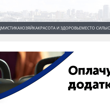
Д
МИСТИКА
ХОЗЯЙКА
КРАСОТА И ЗДОРОВЬЕ
МЕСТО СИЛЫ
О