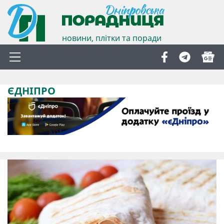
новини, плітки та поради
ЄДНІПРО