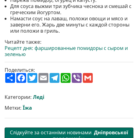
Нарежь помидор, огурец и капусту.
Для соуса выжми три зубчика чеснока и смешай с
греческим йогуртом.
Намасти соус на лаваш, положи овощи и мясо и
заверни его. Жарь две минуты с каждой стороны
или положи в гриль.
Читайте также:
Рецепт дня: фаршированные помидоры с сыром и
зеленью
Поделиться:
П
F
T
E
T
W
V
G
о
a
w
m
e
h
i
m
ш
c
i
a
l
a
b
a
и
e
t
i
e
t
e
i
р
b
t
l
g
s
r
l
Категории:
Леді
и
o
e
r
A
т
o
r
a
p
Метки:
Їжа
и
k
m
p
Слідкуйте за останніми новинами
Дніпровської