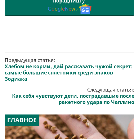
порадниці
у
G
o
o
g
l
e
N
e
w
s
Предыдущая статья:
Хлебом не корми, дай рассказать чужой секрет:
самые большие сплетники среди знаков
Зодиака
Следующая статья:
Как себя чувствуют дети, пострадавшие после
ракетного удара по Чаплино
ГЛАВНОЕ