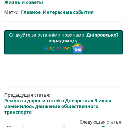
Жизнь и советы
т
o
r
a
p
и
k
m
p
Метки:
Главное
,
Интересные события
Слідкуйте за останніми новинами
Дніпровської
порадниці
у
G
o
o
g
l
e
N
e
w
s
Предыдущая статья:
Ремонты дорог и сетей в Днепре: как 9 июля
изменилось движение общественного
транспорта
Следующая статья: