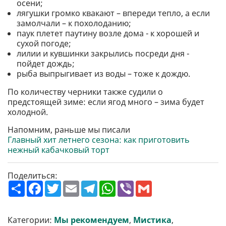
осени;
лягушки громко квакают – впереди тепло, а если
замолчали – к похолоданию;
паук плетет паутину возле дома - к хорошей и
сухой погоде;
лилии и кувшинки закрылись посреди дня -
пойдет дождь;
рыба выпрыгивает из воды – тоже к дождю.
По количеству черники также судили о
предстоящей зиме: если ягод много – зима будет
холодной.
Напомним, раньше мы писали
Главный хит летнего сезона: как приготовить
нежный кабачковый торт
Поделиться:
П
F
T
E
T
W
V
G
о
a
w
m
e
h
i
m
ш
c
i
a
l
a
b
a
и
e
t
i
e
t
e
i
р
b
t
l
g
s
r
l
Категории:
Мы рекомендуем
,
Мистика
,
и
o
e
r
A