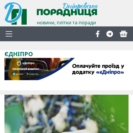
новини, плітки та поради
ЄДНІПРО