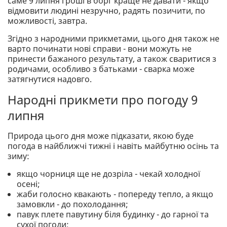
саме 9 липня гроші в борг краще не давати - якщо
відмовити людині незручно, радять позичити, по
можливості, завтра.
Згідно з народними прикметами, цього дня також не
варто починати нові справи - вони можуть не
принести бажаного результату, а також сваритися з
родичами, особливо з батьками - сварка може
затягнутися надовго.
Народні прикмети про погоду 9
липня
Природа цього дня може підказати, якою буде
погода в найближчі тижні і навіть майбутню осінь та
зиму:
якщо чорниця ще не дозріла - чекай холодної
осені;
жаби голосно квакають - попереду тепло, а якщо
замовкли - до похолодання;
павук плете павутину біля будинку - до гарної та
сухої погоди;