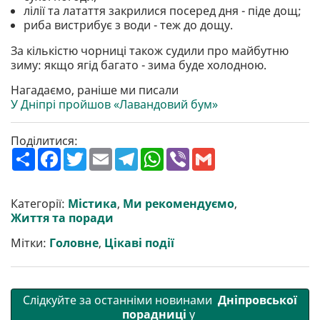
лілії та латаття закрилися посеред дня - піде дощ;
риба вистрибує з води - теж до дощу.
За кількістю чорниці також судили про майбутню
зиму: якщо ягід багато - зима буде холодною.
Нагадаємо, раніше ми писали
У Дніпрі пройшов «Лавандовий бум»
Поділитися:
П
F
T
E
T
W
V
G
о
a
w
m
e
h
i
m
ш
c
i
a
l
a
b
a
и
e
t
i
e
t
e
i
р
b
t
l
g
s
r
l
Категорії:
Містика
,
Ми рекомендуємо
,
и
o
e
r
A
Життя та поради
т
o
r
a
p
и
k
m
p
Мітки:
Головне
,
Цікаві події
Слідкуйте за останніми новинами
Дніпровської
порадниці
у