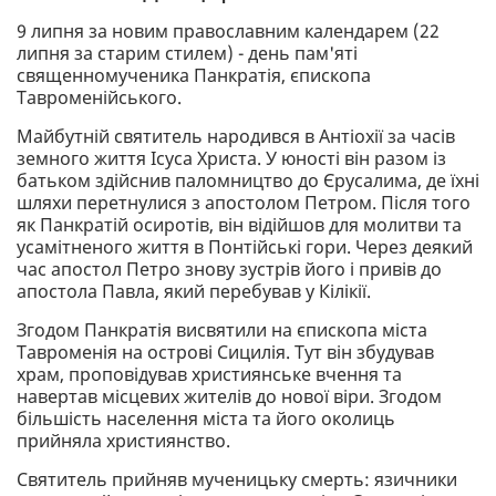
9 липня за новим православним календарем (22
липня за старим стилем) - день пам'яті
священномученика Панкратія, єпископа
Тавроменійського.
Майбутній святитель народився в Антіохії за часів
земного життя Ісуса Христа. У юності він разом із
батьком здійснив паломництво до Єрусалима, де їхні
шляхи перетнулися з апостолом Петром. Після того
як Панкратій осиротів, він відійшов для молитви та
усамітненого життя в Понтійські гори. Через деякий
час апостол Петро знову зустрів його і привів до
апостола Павла, який перебував у Кілікії.
Згодом Панкратія висвятили на єпископа міста
Тавроменія на острові Сицилія. Тут він збудував
храм, проповідував християнське вчення та
навертав місцевих жителів до нової віри. Згодом
більшість населення міста та його околиць
прийняла християнство.
Святитель прийняв мученицьку смерть: язичники