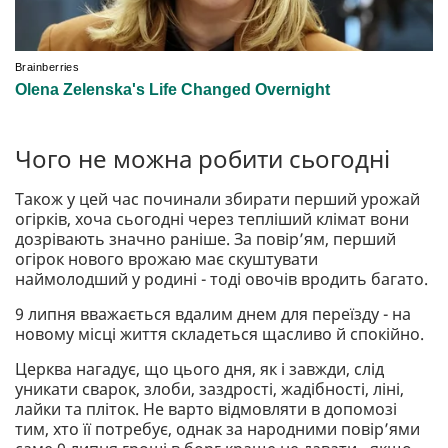
Чого не можна робити сьогодні
Також у цей час починали збирати перший урожай
огірків, хоча сьогодні через тепліший клімат вони
дозрівають значно раніше. За повір’ям, перший
огірок нового врожаю має скуштувати
наймолодший у родині - тоді овочів вродить багато.
9 липня вважається вдалим днем для переїзду - на
новому місці життя складеться щасливо й спокійно.
Церква нагадує, що цього дня, як і завжди, слід
уникати сварок, злоби, заздрості, жадібності, ліні,
лайки та пліток. Не варто відмовляти в допомозі
тим, хто її потребує, однак за народними повір’ями