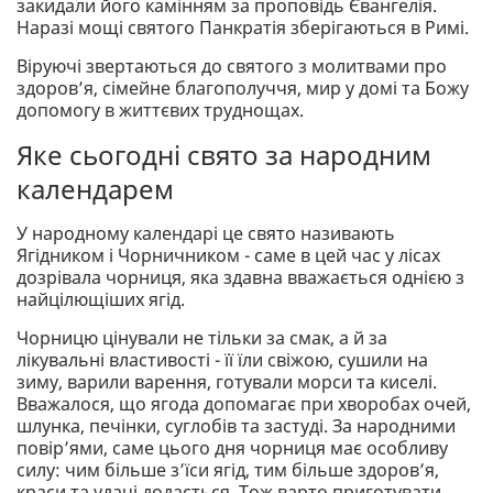
закидали його камінням за проповідь Євангелія.
Наразі мощі святого Панкратія зберігаються в Римі.
Віруючі звертаються до святого з молитвами про
здоров’я, сімейне благополуччя, мир у домі та Божу
допомогу в життєвих труднощах.
Яке сьогодні свято за народним
календарем
У народному календарі це свято називають
Ягідником і Чорничником - саме в цей час у лісах
дозрівала чорниця, яка здавна вважається однією з
найцілющіших ягід.
Чорницю цінували не тільки за смак, а й за
лікувальні властивості - її їли свіжою, сушили на
зиму, варили варення, готували морси та киселі.
Вважалося, що ягода допомагає при хворобах очей,
шлунка, печінки, суглобів та застуді. За народними
повір’ями, саме цього дня чорниця має особливу
силу: чим більше з’їси ягід, тим більше здоров’я,
краси та удачі додасться. Тож варто приготувати