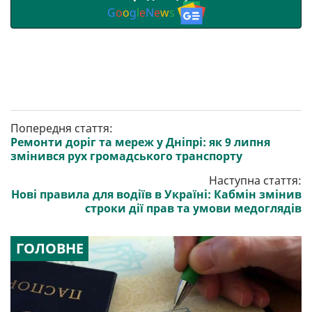
G
o
o
g
l
e
N
e
w
s
Попередня стаття:
Ремонти доріг та мереж у Дніпрі: як 9 липня
змінився рух громадського транспорту
Наступна стаття:
Нові правила для водіїв в Україні: Кабмін змінив
строки дії прав та умови медоглядів
ГОЛОВНЕ