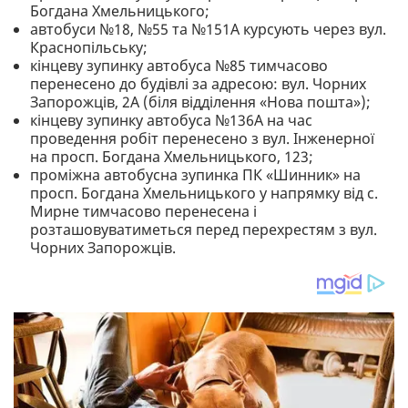
Богдана Хмельницького;
автобуси №18, №55 та №151А курсують через вул.
Краснопільську;
кінцеву зупинку автобуса №85 тимчасово
перенесено до будівлі за адресою: вул. Чорних
Запорожців, 2А (біля відділення «Нова пошта»);
кінцеву зупинку автобуса №136А на час
проведення робіт перенесено з вул. Інженерної
на просп. Богдана Хмельницького, 123;
проміжна автобусна зупинка ПК «Шинник» на
просп. Богдана Хмельницького у напрямку від с.
Мирне тимчасово перенесена і
розташовуватиметься перед перехрестям з вул.
Чорних Запорожців.