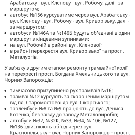
Арабатську - вул. Кленову - вул. Робочу, далі - за
маршрутом;
автобус №156 курсуватиме через вул. Арабатську -
вул. Кленову - вул. Робочу - вул. Криворізьку, далі -
за маршрутом;
автобуси №146А та №146Б будуть об'єднані в один
маршрут з кінцевими зупинками:
на вул. Робочій в районі вул. Кленової;
в районі перехрестя вул. Криворізької та просп.
Металургів.
У зв'язку з другим етапом ремонту трамвайної колії
на перехресті просп. Богдана Хмельницького та вул.
Чорних Запорожців:
тимчасово призупинено рух трамваїв №16;
трамваї №12 курсують за скороченим маршрутом
від пл. Старомостової до вул. Сікорського;
тролейбуси №8 та №9 працюють до вул. Дениса
Котенка, без заїзду до заводу Металовиробів;
автобуси №32, №32К, №33, №34, № 106, №127,
№136 здійснюють об’їзд через вул.
Краснопільську – вул. Чорних Запорожців – просп.