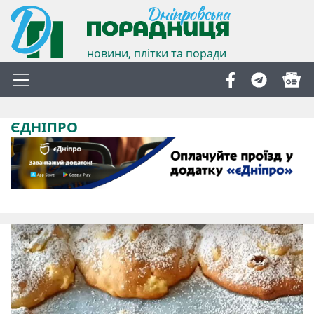
новини, плітки та поради
ЄДНІПРО