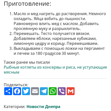
Приготовление:
Масло и мед нагреть до растворения. Немного
охладить. Яйца взбить до пышности.
Равномерно влить мед с маслом. Добавить
просеянную муку и разрыхлитель.
Перемешать. Тесто получается вязкое.
Добавляем яблоки, нарезанные кубиками,
лимонную цедру и корицу. Перемешиваем.
Выкладываем с помощью ложки на пергамент
и печем за 180 градусов 30 минут.
Также ранее мы писали
Рыбные котлеты из консервы и риса, не уступающие
мясным
Поделиться:
П
F
T
E
T
W
V
G
о
a
w
m
e
h
i
m
ш
c
i
a
l
a
b
a
и
e
t
i
e
t
e
i
р
b
t
l
g
s
r
l
Категории:
Новости Днепра
и
o
e
r
A