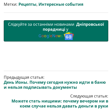
т
o
r
a
p
Метки:
Рецепты
,
Интересные события
и
k
m
p
Слідкуйте за останніми новинами
Дніпровської
порадниці
у
G
o
o
g
l
e
N
e
w
s
Предыдущая статья:
День Ионы. Почему сегодня нужно идти в баню
и нельзя подписывать документы
Следующая статья:
Можете стать нищими: почему вечером ни в
коем случае нельзя давать деньги в руки