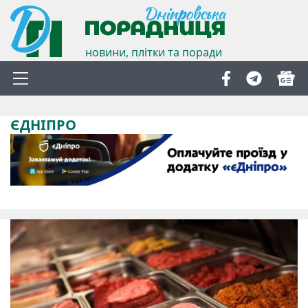
новини, плітки та поради
ЄДНІПРО