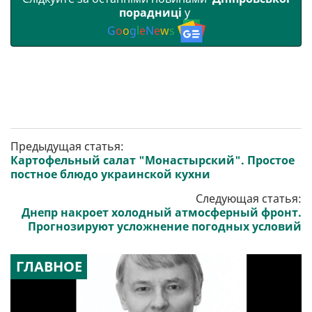
порадниці
у
G
o
o
g
l
e
N
e
w
s
Предыдущая статья:
Картофельный салат "Монастырский". Простое
постное блюдо украинской кухни
Следующая статья:
Днепр накроет холодный атмосферный фронт.
Прогнозируют усложнение погодных условий
ГЛАВНОЕ