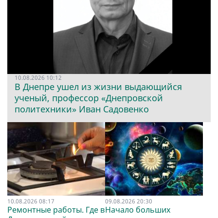
10.08.2026 10:12
В Днепре ушел из жизни выдающийся
ученый, профессор «Днепровской
политехники» Иван Садовенко
10.08.2026 08:17
09.08.2026 20:30
Ремонтные работы. Где в
Начало больших