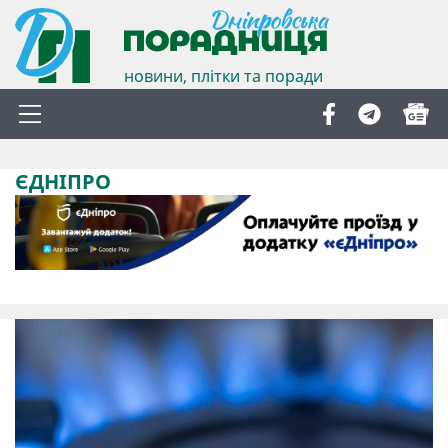
новини, плітки та поради
ЄДНІПРО