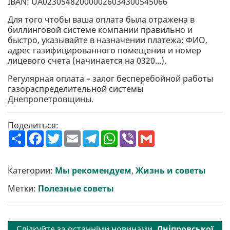
IBAN: UA023054820000026034300545066
Для того чтобы ваша оплата была отражена в
биллинговой системе компании правильно и
быстро, указывайте в назначении платежа: ФИО,
адрес газифицированного помещения и номер
лицевого счета (начинается на 0320...).
Регулярная оплата – залог бесперебойной работы
газораспределительной системы
Днепропетровщины.
Поделиться:
П
F
T
E
T
W
V
G
о
a
w
m
e
h
i
m
ш
c
i
a
l
a
b
a
и
e
t
i
e
t
e
i
р
b
t
l
g
s
r
l
Категории:
Мы рекомендуем
,
Жизнь и советы
и
o
e
r
A
т
o
r
a
p
Метки:
Полезные советы
и
k
m
p
Слідкуйте за останніми новинами
Дніпровської