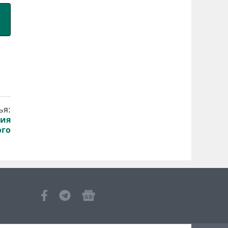
ья:
ния
ого