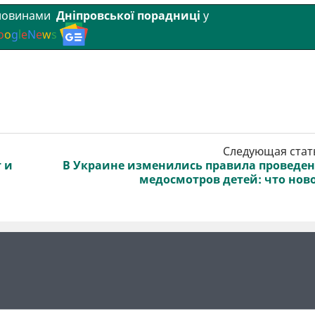
 новинами
Дніпровської порадниці
у
o
o
g
l
e
N
e
w
s
Следующая стат
 и
В Украине изменились правила проведе
медосмотров детей: что нов