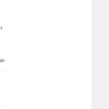
 у
 до