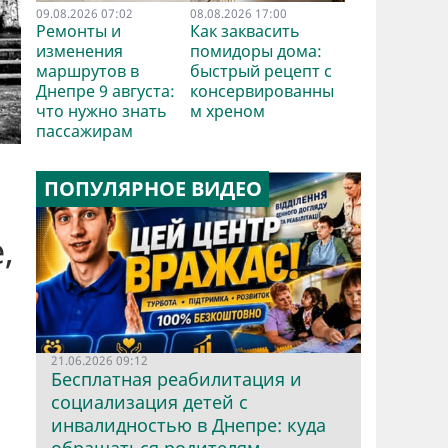
09.08.2026 07:02
08.08.2026 17:00
Ремонты и
Как заквасить
изменения
помидоры дома:
маршрутов в
быстрый рецепт с
Днепре 9 августа:
консервированны
что нужно знать
м хреном
пассажирам
ПОПУЛЯРНОЕ ВИДЕО
,
21.06.2026 09:12
Бесплатная реабилитация и
социализация детей с
инвалидностью в Днепре: куда