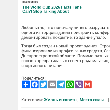
Любопытно, что поначалу ничего разрушать 
одного из торцов здания пристроить конфере
демонтировать покрытие, то здание упало.
Тогда был создан новый проект здания. Строи
финансировали из профсоюзных средств. С
Днепропетровской области. Помимо разных 
союзов превратилась в своего рода магазин, 
спортивного питания.
Поделиться:
П
F
T
E
T
W
V
G
о
a
w
m
e
h
i
m
ш
c
i
a
l
a
b
a
и
e
t
i
e
t
e
i
р
b
t
l
g
s
r
l
Категории:
Жизнь и советы
,
Место силы
и
o
e
r
A
т
o
r
a
p
и
k
m
p