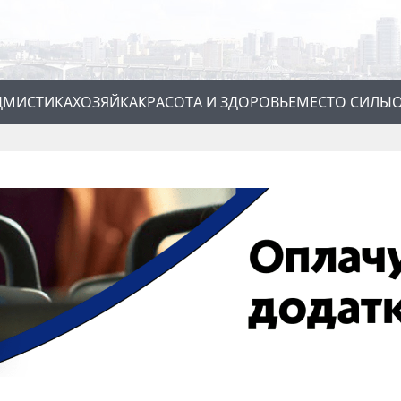
Д
МИСТИКА
ХОЗЯЙКА
КРАСОТА И ЗДОРОВЬЕ
МЕСТО СИЛЫ
О